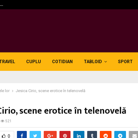
n…
5 motive pentru care lid
TRAVEL
CUPLU
COTIDIAN
TABLOID
SPORT
le lor
Jesica Cirio, scene erotice în telenovelă
Cirio, scene erotice în telenovelă
521
0