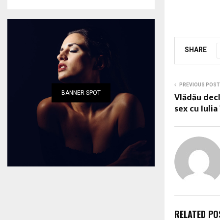
SHARE
PREVIOUS POST
BANNER SPOT
Vlădău decl
sex cu Iulia
RELATED PO