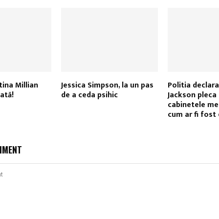
tina Millian
Jessica Simpson, la un pas
Politia declar
ată!
de a ceda psihic
Jackson pleca 
cabinetele med
cum ar fi fost
MMENT