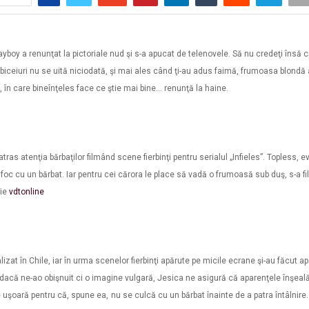
ayboy a renunţat la pictoriale nud şi s-a apucat de telenovele. Să nu credeţi însă c
iceiuri nu se uită niciodată, şi mai ales când ţi-au adus faimă, frumoasa blondă 
ic, în care bineînţeles face ce ştie mai bine… renunţă la haine.
tras atenţia bărbaţilor filmând scene fierbinţi pentru serialul „Infieles”. Topless, ev
oc cu un bărbat. Iar pentru cei cărora le place să vadă o frumoasă sub duş, s-a fil
rie
vdtonline
lizat în Chile, iar în urma scenelor fierbinţi apărute pe micile ecrane şi-au făcut ap
 dacă ne-ao obişnuit ci o imagine vulgară, Jesica ne asigură că aparenţele înşeal
 uşoară pentru că, spune ea,
nu se culcă cu un bărbat înainte de a patra întâlnire.