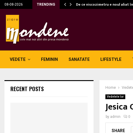
c…
De ce viscozimetru e noul aliat î
08-08-2026
TRENDING
VEDETE
FEMININ
SANATATE
LIFESTYLE
RECENT POSTS
Home
Vedete
Vedetele lor
Jesica 
by
admin
0
SHARE