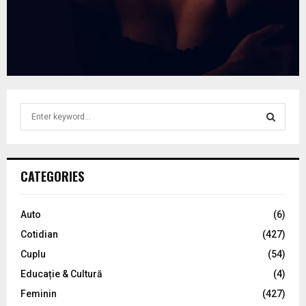
S
e
a
S
r
c
E
CATEGORIES
h
f
A
o
Auto
(6)
r
R
Cotidian
(427)
:
C
Cuplu
(54)
Educație & Cultură
(4)
H
Feminin
(427)