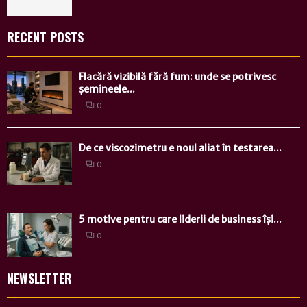
RECENT POSTS
Flacără vizibilă fără fum: unde se potrivesc
șemineele...
0
De ce viscozimetru e noul aliat în testarea...
0
5 motive pentru care liderii de business își...
0
NEWSLETTER