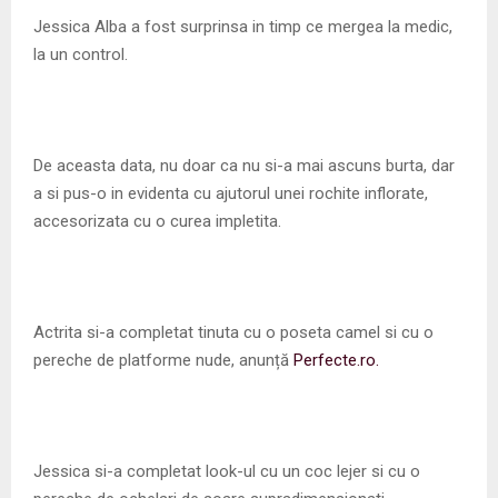
M
Jessica Alba a fost surprinsa in timp ce mergea la medic,
la un control.
E
N
De aceasta data, nu doar ca nu si-a mai ascuns burta, dar
U
a si pus-o in evidenta cu ajutorul unei rochite inflorate,
accesorizata cu o curea impletita.
Actrita si-a completat tinuta cu o poseta camel si cu o
pereche de platforme nude, anunță
Perfecte.ro.
Jessica si-a completat look-ul cu un coc lejer si cu o