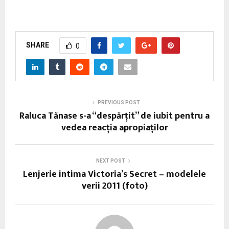
SHARE
0
PREVIOUS POST
Raluca Tănase s-a “despărţit” de iubit pentru a
vedea reacția apropiaților
NEXT POST
Lenjerie intima Victoria’s Secret – modelele
verii 2011 (foto)