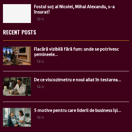
Fostul soţ al Nicolei, Mihai Alexandu, s-a
însurat!
0
RECENT POSTS
Flacără vizibilă fără fum: unde se potrivesc
șemineele...
0
De ce viscozimetru e noul aliat în testarea...
0
5 motive pentru care liderii de business își...
0