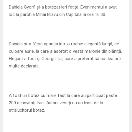
M
Daniela Gyorfi și-a botezat ieri fetița. Evenimentul a avut
loc la parohia Mihai Bravu din Capitala la ora 16.30.
E
N
Daniela și-a făcut apariția într-o rochie elegantă lungă, de
U
culoare aurie, la care a asortat o vestă maronie din blăniță.
Elegant a fost și George Tal, care a preferat să nu dea pre
multe declarații.
A fost un botez cu mare fast la care au participat peste
200 de invitaţi. Nici lăutarii vestiţi nu au lipsit de la
strălucitorul botez.