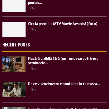
pentru...
0
Circ la premiile MTV Movie Awards! (foto)
0
RECENT POSTS
Flacără vizibilă fără fum: unde se potrivesc
șemineele...
0
De ce viscozimetru e noul aliat în testarea...
0