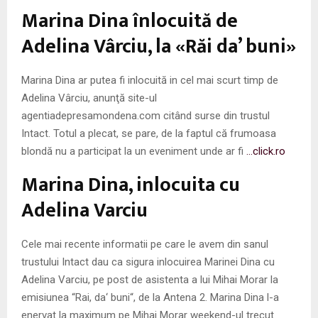
M
Marina Dina înlocuită de
E
Adelina Vârciu, la «Răi da’ buni»
N
Marina Dina ar putea fi inlocuită in cel mai scurt timp de
Adelina Vârciu, anunţă site-ul
U
agentiadepresamondena.com citând surse din trustul
Intact. Totul a plecat, se pare, de la faptul că frumoasa
blondă nu a participat la un eveniment unde ar fi
…click.ro
Marina Dina, inlocuita cu
Adelina Varciu
Cele mai recente informatii pe care le avem din sanul
trustului Intact dau ca sigura inlocuirea Marinei Dina cu
Adelina Varciu, pe post de asistenta a lui Mihai Morar la
emisiunea “Rai, da‘ buni“, de la Antena 2. Marina Dina l-a
enervat la maximum pe Mihai Morar weekend-ul trecut