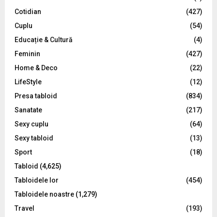
r
R
Cotidian
(427)
:
C
Cuplu
(54)
Educație & Cultură
(4)
H
Feminin
(427)
Home & Deco
(22)
LifeStyle
(12)
Presa tabloid
(834)
Sanatate
(217)
Sexy cuplu
(64)
Sexy tabloid
(13)
Sport
(18)
Tabloid
(4,625)
Tabloidele lor
(454)
Tabloidele noastre
(1,279)
Travel
(193)