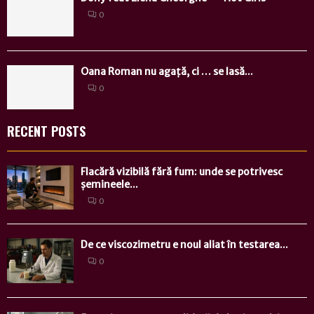
0
Oana Roman nu agață, ci … se lasă...
0
RECENT POSTS
Flacără vizibilă fără fum: unde se potrivesc
șemineele...
0
De ce viscozimetru e noul aliat în testarea...
0