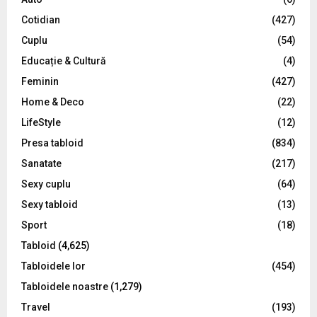
r
R
Cotidian
(427)
:
C
Cuplu
(54)
Educație & Cultură
(4)
H
Feminin
(427)
Home & Deco
(22)
LifeStyle
(12)
Presa tabloid
(834)
Sanatate
(217)
Sexy cuplu
(64)
Sexy tabloid
(13)
Sport
(18)
Tabloid
(4,625)
Tabloidele lor
(454)
Tabloidele noastre
(1,279)
Travel
(193)