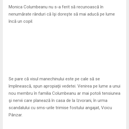
M
Monica Columbeanu nu s-a ferit să recunoască în
nenumărate rânduri că îşi doreşte să mai aducă pe lume
E
încă un copil.
N
U
Se pare că visul manechinului este pe cale să se
împlinească, spun apropiaţii vedetei. Venirea pe lume a unui
nou membru în familia Columbeanu ar mai potoli tensiunea
şi nervii care planează în casa de la Izvorani, în urma
scandalului cu sms-urile trimise fostului angajat, Voicu
Pânzar.