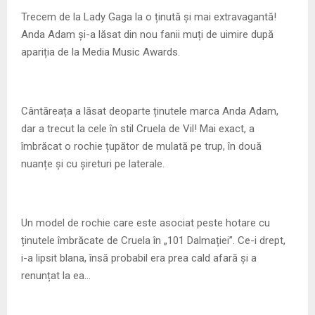
M
Trecem de la Lady Gaga la o ținută și mai extravagantă!
Anda Adam și-a lăsat din nou fanii muți de uimire după
E
apariția de la Media Music Awards.
N
Cântăreața a lăsat deoparte ținutele marca Anda Adam,
U
dar a trecut la cele în stil Cruela de Vil! Mai exact, a
îmbrăcat o rochie țupător de mulată pe trup, în două
nuanțe și cu șireturi pe laterale.
Un model de rochie care este asociat peste hotare cu
ținutele îmbrăcate de Cruela în „101 Dalmației”. Ce-i drept,
i-a lipsit blana, însă probabil era prea cald afară și a
renunțat la ea…