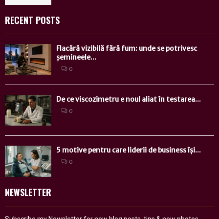
RECENT POSTS
Flacără vizibilă fără fum: unde se potrivesc
șemineele...
0
De ce viscozimetru e noul aliat în testarea...
0
5 motive pentru care liderii de business își...
0
NEWSLETTER
Subscribe my Newsletter for new blog posts, tips & new photos.