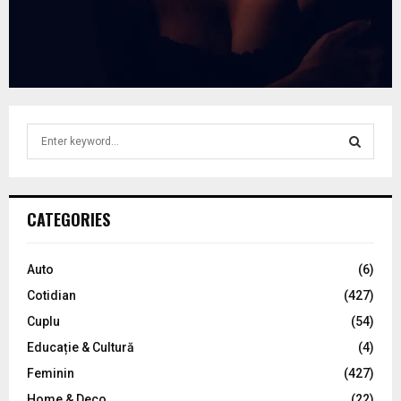
S
e
a
S
r
c
E
CATEGORIES
h
f
A
o
Auto
(6)
r
R
Cotidian
(427)
:
C
Cuplu
(54)
Educație & Cultură
(4)
H
Feminin
(427)
Home & Deco
(22)