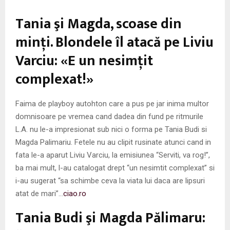
M
Tania şi Magda, scoase din
E
minţi. Blondele îl atacă pe Liviu
Varciu: «E un nesimţit
N
complexat!»
U
Faima de playboy autohton care a pus pe jar inima multor
domnisoare pe vremea cand dadea din fund pe ritmurile
L.A. nu le-a impresionat sub nici o forma pe Tania Budi si
Magda Palimariu. Fetele nu au clipit rusinate atunci cand in
fata le-a aparut Liviu Varciu, la emisiunea “Serviti, va rog!”,
ba mai mult, l-au catalogat drept “un nesimtit complexat” si
i-au sugerat “sa schimbe ceva la viata lui daca are lipsuri
atat de mari”…
ciao.ro
Tania Budi şi Magda Pălimaru: