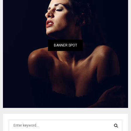
BANNER SPOT
S
e