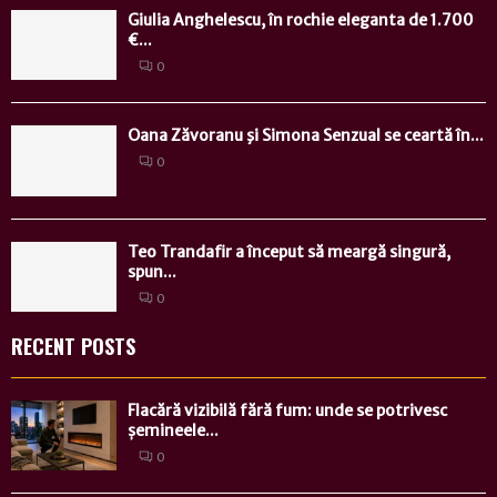
Giulia Anghelescu, în rochie eleganta de 1.700
€...
0
Oana Zăvoranu şi Simona Senzual se ceartă în...
0
Teo Trandafir a început să meargă singură,
spun...
0
RECENT POSTS
Flacără vizibilă fără fum: unde se potrivesc
șemineele...
0