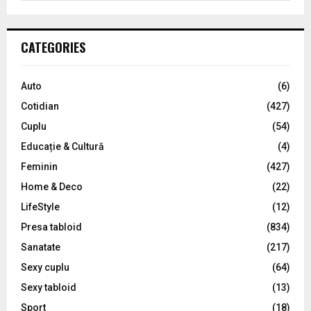
a
S
r
c
E
CATEGORIES
h
f
A
o
Auto
(6)
r
R
Cotidian
(427)
:
C
Cuplu
(54)
Educație & Cultură
(4)
H
Feminin
(427)
Home & Deco
(22)
LifeStyle
(12)
Presa tabloid
(834)
Sanatate
(217)
Sexy cuplu
(64)
Sexy tabloid
(13)
Sport
(18)