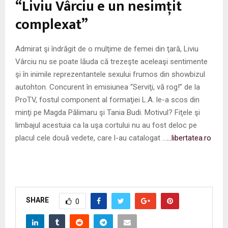
“Liviu Vârciu e un nesimţit
complexat”
Admirat şi îndrăgit de o mulţime de femei din ţară, Liviu
Vârciu nu se poate lăuda că trezeşte aceleaşi sentimente
şi în inimile reprezentantele sexului frumos din showbizul
autohton. Concurent în emisiunea “Serviţi, vă rog!” de la
ProTV, fostul component al formaţiei L.A. le-a scos din
minţi pe Magda Pălimaru şi Tania Budi. Motivul? Fiţele şi
limbajul acestuia ca la uşa cortului nu au fost deloc pe
placul cele două vedete, care l-au catalogat …
…libertatea.ro
SHARE
0