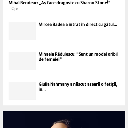
Mihai Bendeac: „Aş face dragoste cu Sharon Stone!”
0
Mircea Badea a intrat în direct cu gâtul...
Mihaela Rădulescu: “Sunt un model oribil
de femeie!”
Giulia Nahmany a născut aseară o fetiţă,
în...