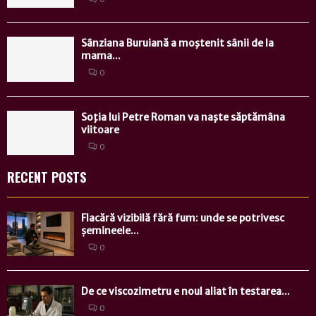
Sânziana Buruiană a moştenit sânii de la
mama...
0
Soţia lui Petre Roman va naşte săptămâna
viitoare
0
RECENT POSTS
Flacără vizibilă fără fum: unde se potrivesc
șemineele...
0
De ce viscozimetru e noul aliat în testarea...
0