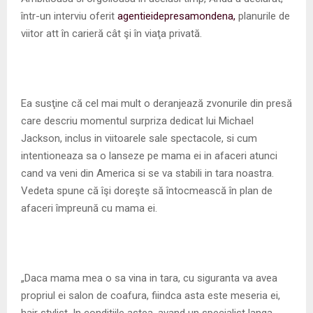
M
într-un interviu oferit
agentieidepresamondena,
planurile de
viitor att în carieră cât şi în viaţa privată.
E
N
Ea susţine că cel mai mult o deranjează zvonurile din presă
U
care descriu momentul surpriza dedicat lui Michael
Jackson, inclus in viitoarele sale spectacole, si cum
intentioneaza sa o lanseze pe mama ei in afaceri atunci
cand va veni din America si se va stabili in tara noastra.
Vedeta spune că îşi doreşte să întocmească în plan de
afaceri împreună cu mama ei.
„Daca mama mea o sa vina in tara, cu siguranta va avea
propriul ei salon de coafura, fiindca asta este meseria ei,
hair stylist. In conditiile astea, avand un specialist langa