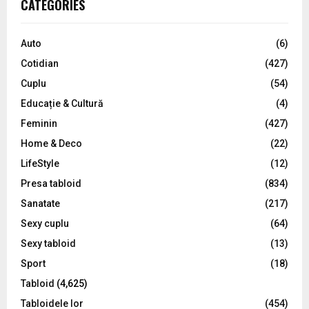
E
CATEGORIES
h
f
A
o
Auto
(6)
r
R
Cotidian
(427)
:
C
Cuplu
(54)
Educație & Cultură
(4)
H
Feminin
(427)
Home & Deco
(22)
LifeStyle
(12)
Presa tabloid
(834)
Sanatate
(217)
Sexy cuplu
(64)
Sexy tabloid
(13)
Sport
(18)
Tabloid
(4,625)
Tabloidele lor
(454)