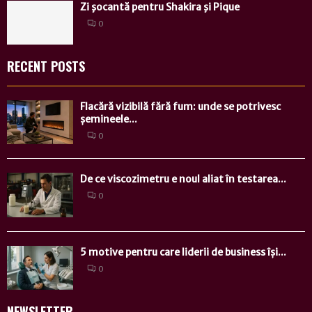
Zi şocantă pentru Shakira şi Pique
0
RECENT POSTS
Flacără vizibilă fără fum: unde se potrivesc
șemineele...
0
De ce viscozimetru e noul aliat în testarea...
0
5 motive pentru care liderii de business își...
0
NEWSLETTER