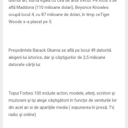
ultimul an, sumă egală cu cea de anul trecut. Pe locul 3 se
află Maddona (110 milioane dolari), Beyonce Knowles
ocupă locul 4, cu 87 milioane de dolari, în timp ceTiger
Woods s-a plasat pe 5.
Preşedintele Barack Obama se află pe locul 49 datorită
alegerii lui istorice, dar şi câştigurilor de 2,5 milioane
datorate cărţii lui.
Topul Forbes 100 include actori, modele, atleţi, scriitori şi
muzicieni şi îşi alege câştigătorii în funcţie de veniturile lor
din acel an si de apariţiile media ( expunerea în presă, TV,
radio şi online)