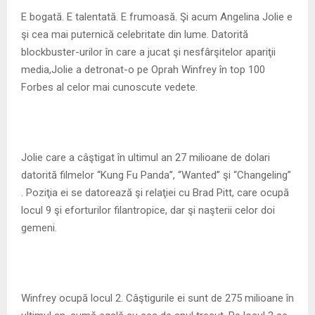
M
E bogată. E talentată. E frumoasă. Şi acum Angelina Jolie e
şi cea mai puternică celebritate din lume. Datorită
E
blockbuster-urilor în care a jucat şi nesfârşitelor apariţii
media,Jolie a detronat-o pe Oprah Winfrey în top 100
N
Forbes al celor mai cunoscute vedete.
U
Jolie care a câştigat în ultimul an 27 milioane de dolari
datorită filmelor “Kung Fu Panda”, “Wanted” şi “Changeling”
. Poziţia ei se datorează şi relaţiei cu Brad Pitt, care ocupă
locul 9 şi eforturilor filantropice, dar şi naşterii celor doi
gemeni.
Winfrey ocupă locul 2. Câştigurile ei sunt de 275 milioane în