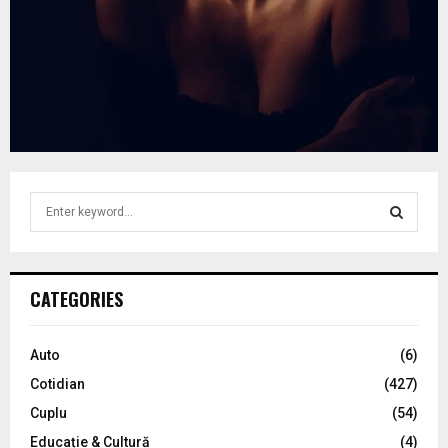
S
e
a
S
r
c
E
CATEGORIES
h
f
A
o
Auto
(6)
r
R
Cotidian
(427)
:
C
Cuplu
(54)
Educație & Cultură
(4)