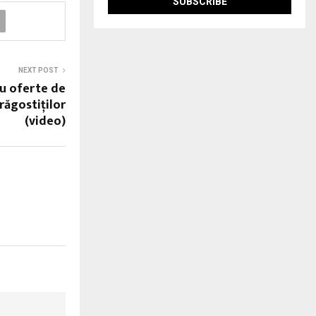
NEXT POST
au oferte de
răgostiţilor
(video)