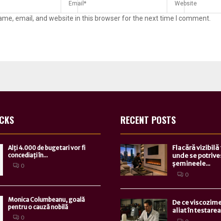
me, email, and website in this browser for the next time I comment.
ICKS
RECENT POSTS
Flacără vizibilă
Alți 4.000 de bugetari vor fi
concediați în...
unde se potrive
șemineele...
0
0
Monica Columbeanu, goală
De ce viscozime
pentru o cauză nobilă
aliat în testarea.
0