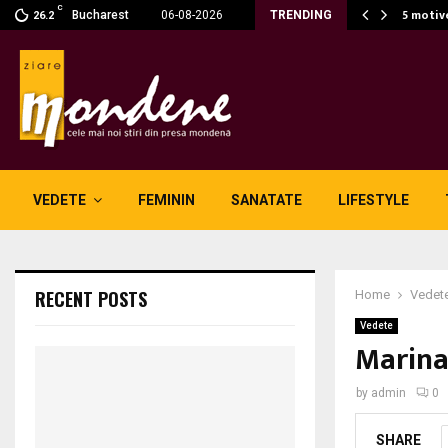
C
ru e noul aliat în…
5 motiv
Bucharest
06-08-2026
TRENDING
26.2
VEDETE
FEMININ
SANATATE
LIFESTYLE
RECENT POSTS
Home
Vedet
Vedete
Marina 
by
admin
0
SHARE