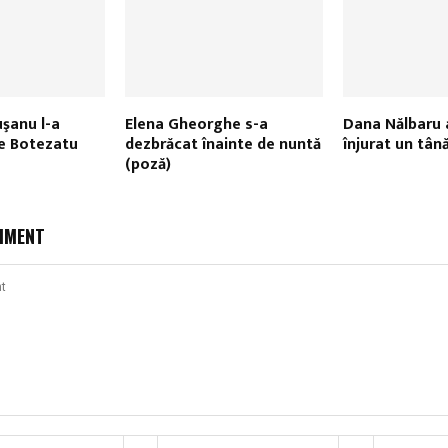
şanu l-a
Elena Gheorghe s-a
Dana Nălbaru a
pe Botezatu
dezbrăcat înainte de nuntă
înjurat un tână
(poză)
MMENT