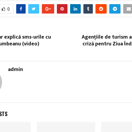
0
r explică sms-urile cu
Agenţiile de turism 
umbeanu (video)
criză pentru Ziua Înd
admin
STS