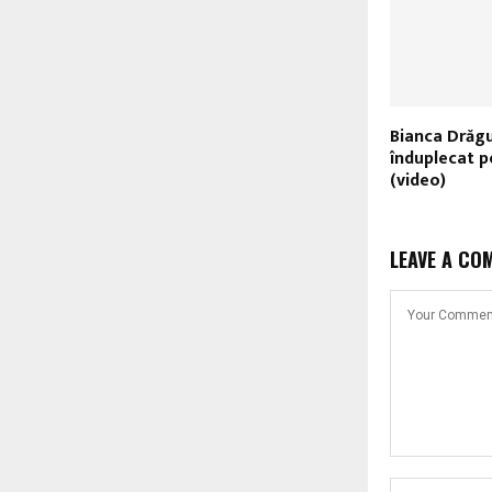
Bianca Drăgu
înduplecat 
(video)
LEAVE A CO