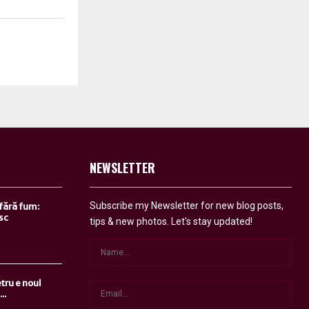
NEWSLETTER
Subscribe my Newsletter for new blog posts,
 fără fum:
sc
tips & new photos. Let's stay updated!
tru e noul
..