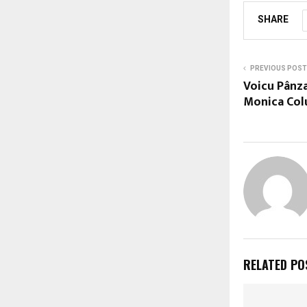
SHARE
PREVIOUS POST
Voicu Pânza
Monica Col
RELATED PO