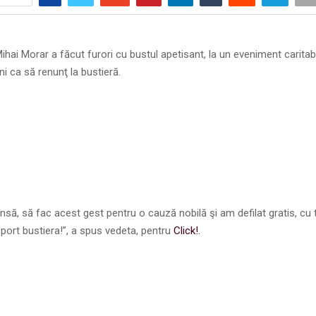
Mihai Morar a făcut furori cu bustul apetisant, la un eveniment caritabi
ni ca să renunţ la bustieră.
nsă, să fac acest gest pentru o cauză nobilă şi am defilat gratis, cu t
 port bustiera!”, a spus vedeta, pentru
Click!.