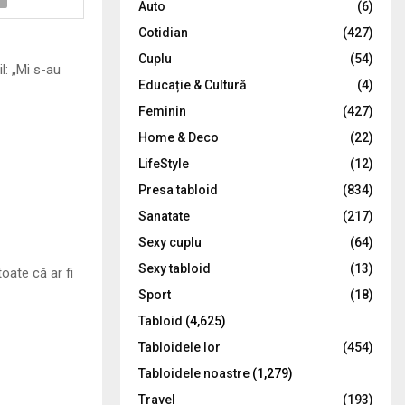
Auto
(6)
r
R
Cotidian
(427)
:
C
Cuplu
(54)
l: „Mi s-au
Educație & Cultură
(4)
H
Feminin
(427)
Home & Deco
(22)
LifeStyle
(12)
Presa tabloid
(834)
Sanatate
(217)
Sexy cuplu
(64)
Sexy tabloid
(13)
oate că ar fi
Sport
(18)
Tabloid
(4,625)
Tabloidele lor
(454)
Tabloidele noastre
(1,279)
Travel
(193)