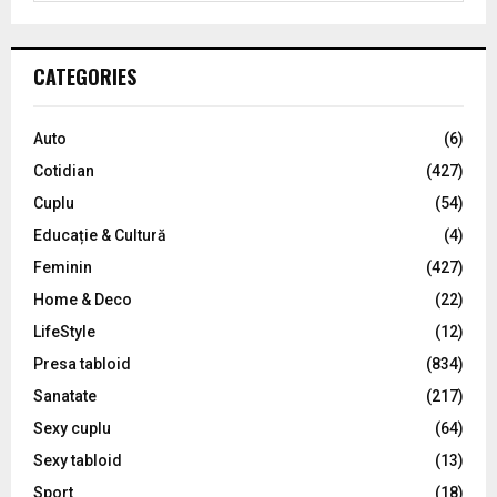
a
S
r
c
E
CATEGORIES
h
f
A
o
Auto
(6)
r
R
Cotidian
(427)
:
C
Cuplu
(54)
Educație & Cultură
(4)
H
Feminin
(427)
Home & Deco
(22)
LifeStyle
(12)
Presa tabloid
(834)
Sanatate
(217)
Sexy cuplu
(64)
Sexy tabloid
(13)
Sport
(18)