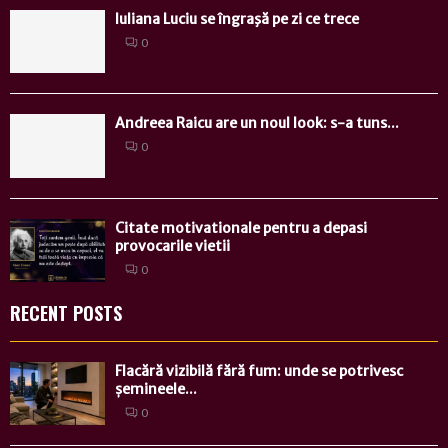
Iuliana Luciu se îngraşă pe zi ce trece
0
Andreea Raicu are un noul look: s-a tuns...
0
Citate motivationale pentru a depasi
provocarile vietii
0
RECENT POSTS
Flacără vizibilă fără fum: unde se potrivesc
șemineele...
0