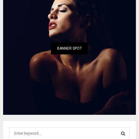
BANNER SPOT
S
e