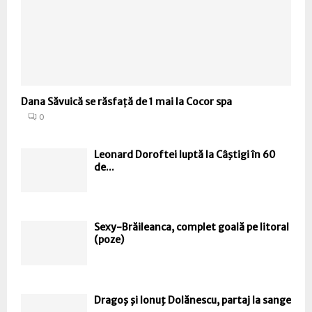
Dana Săvuică se răsfață de 1 mai la Cocor spa
0
Leonard Doroftei luptă la Câştigi în 60
de...
Sexy-Brăileanca, complet goală pe litoral
(poze)
Dragoş şi Ionuţ Dolănescu, partaj la sange