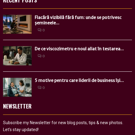
RECENT POSTS
Flacără vizibilă fără fum: unde se potrivesc
șemineele...
0
De ce viscozimetru e noul aliat în testarea...
0
5 motive pentru care liderii de business își...
0
NEWSLETTER
Subscribe my Newsletter for new blog posts, tips & new photos.
Let's stay updated!