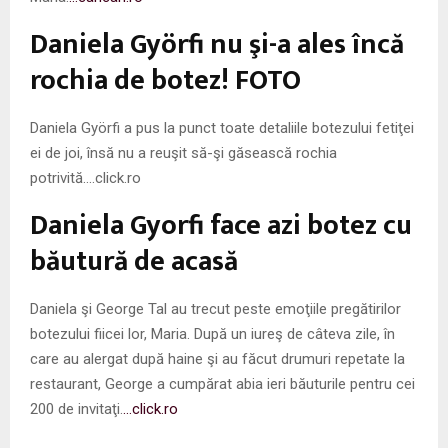
Daniela Györfi nu şi-a ales încă
rochia de botez! FOTO
Daniela Györfi a pus la punct toate detaliile botezului fetiţei
ei de joi, însă nu a reuşit să-şi găsească rochia
potrivită….click.ro
Daniela Gyorfi face azi botez cu
băutură de acasă
Daniela şi George Tal au trecut peste emoţiile pregătirilor
botezului fiicei lor, Maria. După un iureş de câteva zile, în
care au alergat după haine şi au făcut drumuri repetate la
restaurant, George a cumpărat abia ieri băuturile pentru cei
200 de invitaţi.
…click.ro