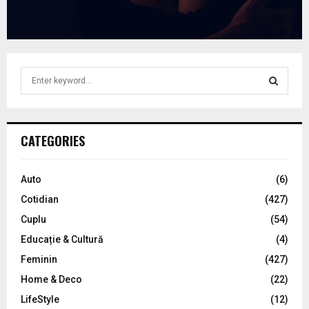
S
e
a
S
r
c
E
CATEGORIES
h
f
A
o
Auto
(6)
r
R
Cotidian
(427)
:
C
Cuplu
(54)
Educație & Cultură
(4)
H
Feminin
(427)
Home & Deco
(22)
LifeStyle
(12)