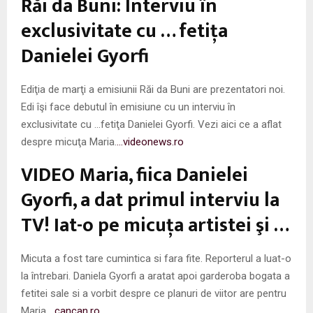
Răi da Buni: Interviu în
M
exclusivitate cu … fetiţa
E
Danielei Gyorfi
N
Ediţia de marţi a emisiunii Răi da Buni are prezentatori noi.
Edi îşi face debutul în emisiune cu un interviu în
U
exclusivitate cu …fetiţa Danielei Gyorfi. Vezi aici ce a aflat
despre micuţa Maria.
…videonews.ro
VIDEO Maria, fiica Danielei
Gyorfi, a dat primul interviu la
TV! Iat-o pe micuţa artistei şi …
Micuta a fost tare cumintica si fara fite. Reporterul a luat-o
la întrebari. Daniela Gyorfi a aratat apoi garderoba bogata a
fetitei sale si a vorbit despre ce planuri de viitor are pentru
Maria.
…cancan.ro