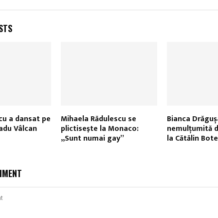
STS
cu a dansat pe
Mihaela Rădulescu se
Bianca Drăguș
adu Vâlcan
plictiseşte la Monaco:
nemulţumită d
„Sunt numai gay”
la Cătălin Bot
MMENT