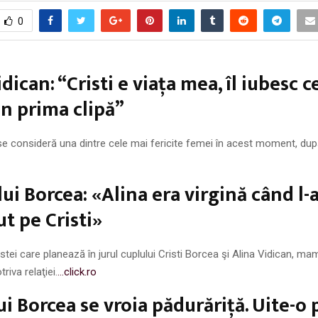
0
dican: “Cristi e viața mea, îl iubesc c
in prima clipă”
se consideră una dintre cele mai fericite femei în acest moment, dup
lui Borcea: «Alina era virgină când l-
t pe Cristi»
stei care planează în jurul cuplului Cristi Borcea şi Alina Vidican, m
riva relaţiei.
…click.ro
lui Borcea se vroia pădurăriţă. Uite-o 