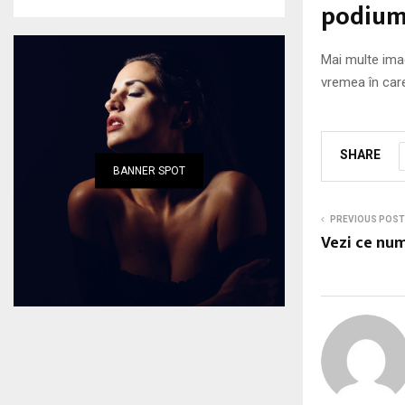
podiumu
Mai multe imag
vremea în care
SHARE
BANNER SPOT
PREVIOUS POST
Vezi ce num