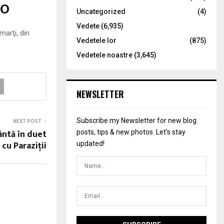
TO
Uncategorized
(4)
Vedete
(6,935)
arţi, din
Vedetele lor
(875)
Vedetele noastre
(3,645)
NEWSLETTER
Subscribe my Newsletter for new blog
NEXT POST
ntă în duet
posts, tips & new photos. Let's stay
cu Paraziţii
updated!