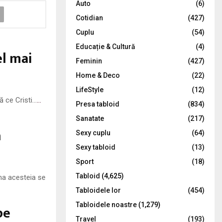
Auto
(6)
r
R
Cotidian
(427)
:
C
Cuplu
(54)
Educație & Cultură
(4)
H
el mai
Feminin
(427)
Home & Deco
(22)
LifeStyle
(12)
ă ce Cristi…
…
Presa tabloid
(834)
Sanatate
(217)
a
Sexy cuplu
(64)
Sexy tabloid
(13)
Sport
(18)
Tabloid
(4,625)
ama acesteia se
Tabloidele lor
(454)
Tabloidele noastre
(1,279)
pe
Travel
(193)