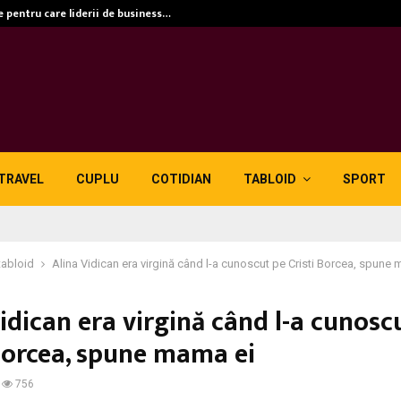
e pentru care liderii de business…
TRAVEL
CUPLU
COTIDIAN
TABLOID
SPORT
tabloid
Alina Vidican era virgină când l-a cunoscut pe Cristi Borcea, spune
idican era virgină când l-a cunosc
 Borcea, spune mama ei
756