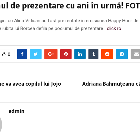
l de prezentare cu ani în urmă! FO
ini cu Alina Vidican au fost prezentate în emisiunea Happy Hour de m
 iubita lui Borcea defila pe podiumul de prezentare.
…click.ro
0
e va avea copilul lui Jojo
Adriana Bahmuțeanu câ
admin