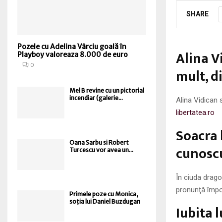
SHARE
Pozele cu Adelina Vârciu goală în
Alina Vi
Playboy valoreaza 8.000 de euro
0
mult, d
Mel B revine cu un pictorial
incendiar (galerie...
Alina Vidican 
libertatea.ro
Soacra 
Oana Sarbu si Robert
cunoscu
Turcescu vor avea un...
În ciuda drago
pronunţă împot
Primele poze cu Monica,
soția lui Daniel Buzdugan
Iubita 