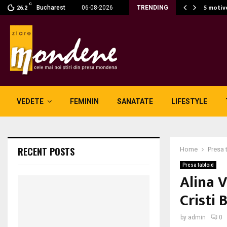
C
ru e noul aliat în…
5 motiv
Bucharest
06-08-2026
TRENDING
26.2
VEDETE
FEMININ
SANATATE
LIFESTYLE
RECENT POSTS
Home
Presa 
Presa tabloid
Alina V
Cristi
by
admin
0