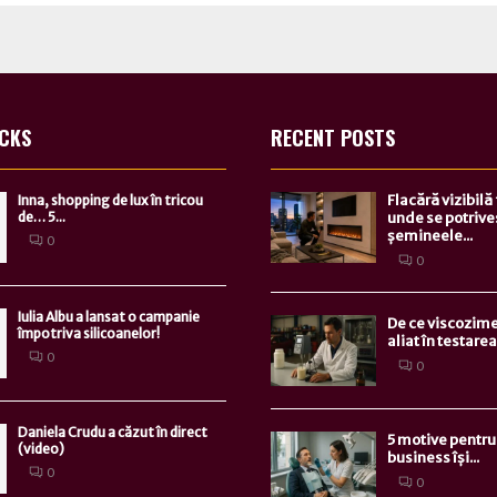
ICKS
RECENT POSTS
Flacără vizibilă
Inna, shopping de lux în tricou
de… 5...
unde se potrive
șemineele...
0
0
Iulia Albu a lansat o campanie
De ce viscozime
împotriva silicoanelor!
aliat în testarea.
0
0
Daniela Crudu a căzut în direct
5 motive pentru 
(video)
business își...
0
0