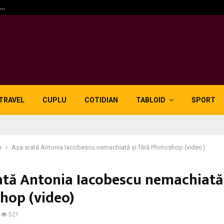
n…
5 motive pentru care lid
TRAVEL
CUPLU
COTIDIAN
TABLOID
SPORT
e
Așa arată Antonia Iacobescu nemachiată și fără Photoshop (video)
ată Antonia Iacobescu nemachiată 
hop (video)
521