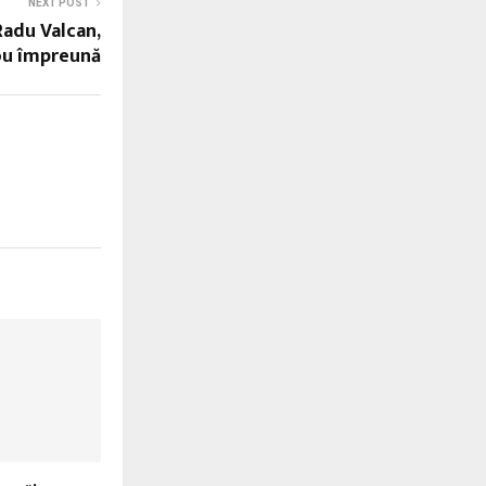
NEXT POST
Radu Valcan,
nou împreună