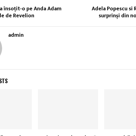
 a însoțit-o pe Anda Adam
Adela Popescu si 
le de Revelion
surprinși din 
admin
STS