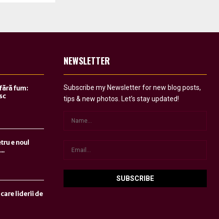
NEWSLETTER
Subscribe my Newsletter for new blog posts,
 fără fum:
sc
tips & new photos. Let's stay updated!
tru e noul
..
care liderii de