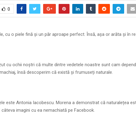
0
, cu o piele fină și un păr aproape perfect. Însă, așa or arăta și în re
zut cu ochii noștri că multe dintre vedetele noastre sunt cam depen
achiaj, însă descoperim că există și frumuseți naturale.
e ele este Antonia Iacobescu. Morena a demonstrat că naturalețea est
d câteva imagini cu ea nemachiată pe Facebook.