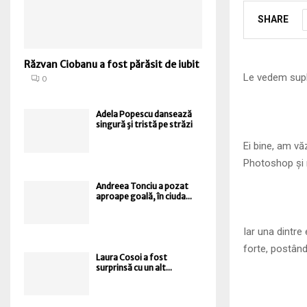
SHARE
Răzvan Ciobanu a fost părăsit de iubit
Le vedem suple
0
Adela Popescu dansează
singură şi tristă pe străzi
Ei bine, am vă
Photoshop și m
Andreea Tonciu a pozat
aproape goală, în ciuda...
Iar una dintr
forte, postân
Laura Cosoi a fost
surprinsă cu un alt...