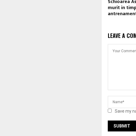
Schioarea As
murit in timp
antrenamen
LEAVE A CO
Save my na