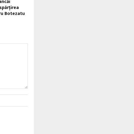
ancăi
spărţirea
ru Botezatu