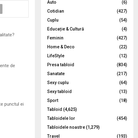
Auto
(6)
r
R
Cotidian
(427)
:
C
Cuplu
(54)
Educație & Cultură
(4)
H
alitate?
Feminin
(427)
Home & Deco
(22)
LifeStyle
(12)
Presa tabloid
(834)
dente de
Sanatate
(217)
Sexy cuplu
(64)
Sexy tabloid
(13)
Sport
(18)
e punctul ei
Tabloid
(4,625)
Tabloidele lor
(454)
Tabloidele noastre
(1,279)
Travel
(193)