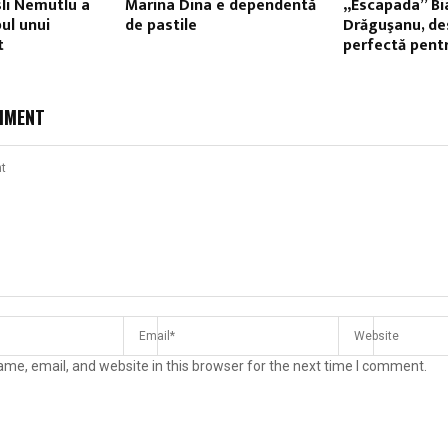
li Nemutlu a
Marina Dina e dependentă
„Escapada” Bi
ul unui
de pastile
Drăguşanu, de
t
perfectă pent
MMENT
me, email, and website in this browser for the next time I comment.