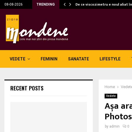
c…
De ce viscozimetru e noul aliat î
08-08-2026
TRENDING
VEDETE
FEMININ
SANATATE
LIFESTYLE
RECENT POSTS
Home
Vedet
Vedete
Așa ar
Photos
by
admin
0