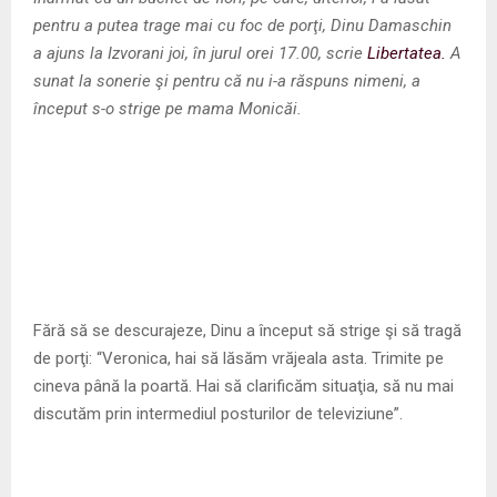
M
pentru a putea trage mai cu foc de porţi, Dinu Damaschin
a ajuns la Izvorani joi, în jurul orei 17.00, scrie
Libertatea.
A
E
sunat la sonerie şi pentru că nu i-a răspuns nimeni, a
început s-o strige pe mama Monicăi.
N
U
Fără să se descurajeze, Dinu a început să strige şi să tragă
de porţi: “Veronica, hai să lăsăm vrăjeala asta. Trimite pe
cineva până la poartă. Hai să clarificăm situaţia, să nu mai
discutăm prin intermediul posturilor de televiziune”.