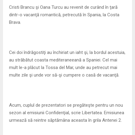
M
Cristi Brancu şi Oana Turcu au revenit de curând în ţară
dintr-o vacanţă romantică, petrecută în Spania, la Costa
E
Brava.
N
U
Cei doi îndrăgostiţi au închiriat un iaht şi, la bordul acestuia,
au străbătut coasta mediteraneeană a Spaniei. Cel mai
mult le-a plăcut la Tossa del Mar, unde au petrecut mai
multe zile şi unde vor să-şi cumpere o casă de vacanţă.
Acum, cuplul de prezentatori se pregăteşte pentru un nou
sezon al emisiunii Confidenţial, scrie Libertatea. Emisiunea
urmează să reintre săptămâna aceasta în grila Antenei 2.