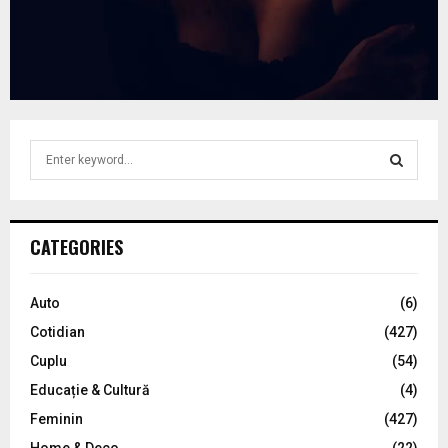
S
e
a
S
r
c
E
CATEGORIES
h
f
A
o
Auto
(6)
r
R
Cotidian
(427)
:
C
Cuplu
(54)
Educație & Cultură
(4)
H
Feminin
(427)