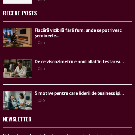
RECENT POSTS
Flacără vizibilă fără fum: unde se potrivesc
șemineele...
0
De ce viscozimetru e noul aliat în testarea...
0
5 motive pentru care liderii de business își...
0
NEWSLETTER