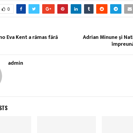
0
no Eva Kent a rămas fără
Adrian Minune şi Nat
împreună
admin
STS