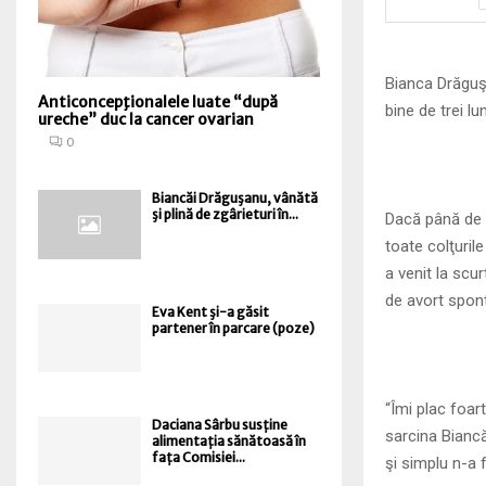
Bianca Drăguş
Anticoncepţionalele luate “după
bine de trei lu
ureche” duc la cancer ovarian
0
Biancăi Drăguşanu, vânătă
şi plină de zgârieturi în...
Dacă până de c
toate colţurile
a venit la scu
de avort spon
Eva Kent şi-a găsit
partener în parcare (poze)
“Îmi plac foart
Daciana Sârbu susține
sarcina Biancă
alimentația sănătoasă în
fața Comisiei...
şi simplu n-a 