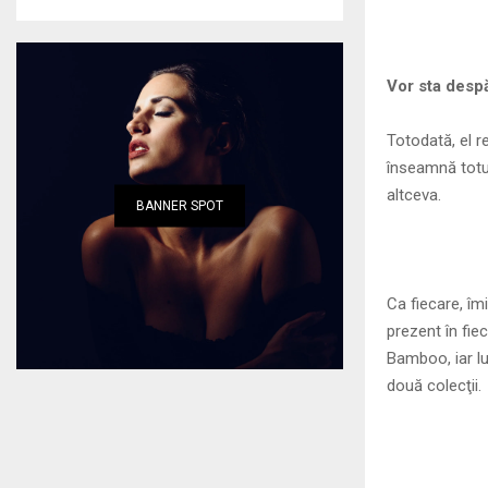
Vor sta despă
Totodată, el r
înseamnă totul
altceva.
BANNER SPOT
Ca fiecare, îm
prezent în fie
Bamboo, iar lu
două colecţii.