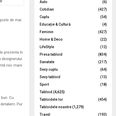
Auto
(6)
r
R
Cotidian
(427)
:
C
Cuplu
(54)
agoste de mai
Educație & Cultură
(4)
H
Feminin
(427)
Home & Deco
(22)
LifeStyle
(12)
le prezenta în
Presa tabloid
(834)
a designerului
Sanatate
(217)
intă risc mare
Sexy cuplu
(64)
Sexy tabloid
(13)
Sport
(18)
Tabloid
(4,625)
e bun. Cu
Tabloidele lor
(454)
 detaliem. Pur
Tabloidele noastre
(1,279)
Travel
(193)