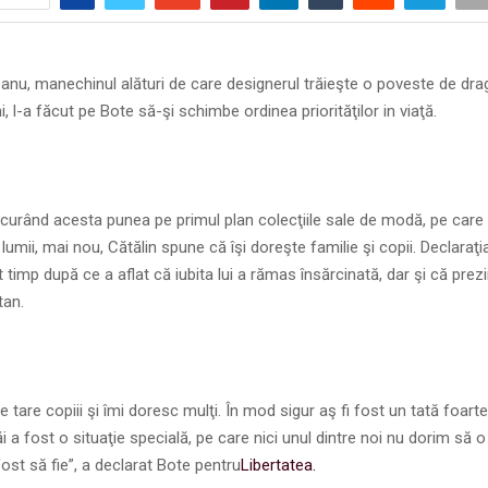
anu, manechinul alături de care designerul trăieşte o poveste de dr
ni, l-a făcut pe Bote să-şi schimbe ordinea priorităţilor in viaţă.
urând acesta punea pe primul plan colecţiile sale de modă, pe care 
 lumii, mai nou, Cătălin spune că îşi doreşte familie şi copii. Declaraţi
rt timp după ce a aflat că iubita lui a rămas însărcinată, dar şi că prez
tan.
e tare copiii şi îmi doresc mulţi. În mod sigur aş fi fost un tată foart
i a fost o situaţie specială, pe care nici unul dintre noi nu dorim să o
fost să fie”, a declarat Bote pentru
Libertatea.