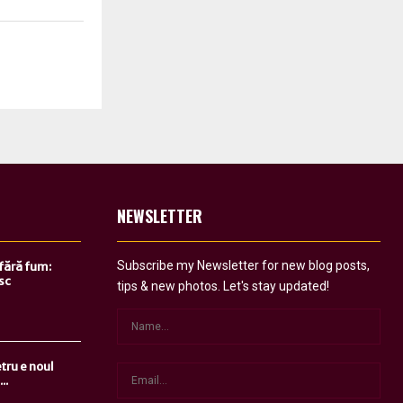
NEWSLETTER
Subscribe my Newsletter for new blog posts,
 fără fum:
sc
tips & new photos. Let's stay updated!
tru e noul
..