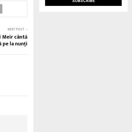
NEXT POST
i Meir cântă
 pe la nunţi