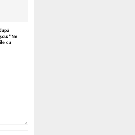
 după
şcu: “Ne
ile cu