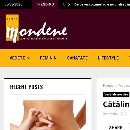
c…
De ce viscozimetru e noul aliat î
08-08-2026
TRENDING
VEDETE
FEMININ
SANATATE
LIFESTYLE
RECENT POSTS
Home
Vedete
Vedetele noastre
Cătălin
by
admin
0
SHARE