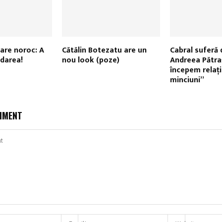
are noroc: A
Cătălin Botezatu are un
Cabral suferă
darea!
nou look (poze)
Andreea Pătra
începem relaţi
minciuni”
MMENT