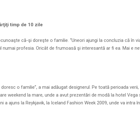
rţiţi timp de 10 zile
ecunoaşte că-şi doreşte o familie. “Uneori ajungi la concluzia că în vi
 numai profesia. Oricât de frumoasă şi interesantă ar fi ea. Mai e ne
i doresc o familie”, a mai adăugat designerul. Pe toată perioada verii,
care weekend la mare, unde a avut prezentări de modă la hotel Vega ş
ni a ajuns la Reykjavik, la Iceland Fashion Week 2009, unde va intra în