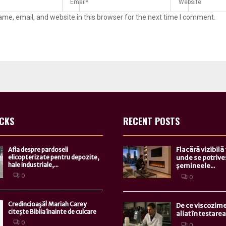
me, email, and website in this browser for the next time I comment.
ICKS
RECENT POSTS
Flacără vizibilă
Afla despre pardoseli
elicopterizate pentru depozite,
unde se potrive
hale industriale,...
șemineele...
0
0
Credincioaşă! Mariah Carey
De ce viscozime
citeşte Biblia înainte de culcare
aliat în testarea.
0
0