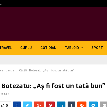
n…
5 motive pentru care lid
TRAVEL
CUPLU
COTIDIAN
TABLOID
SPORT
le noastre
Cătălin Botezatu: „Aş fi fost un tată bun”
 Botezatu: „Aş fi fost un tată bun”
512
0