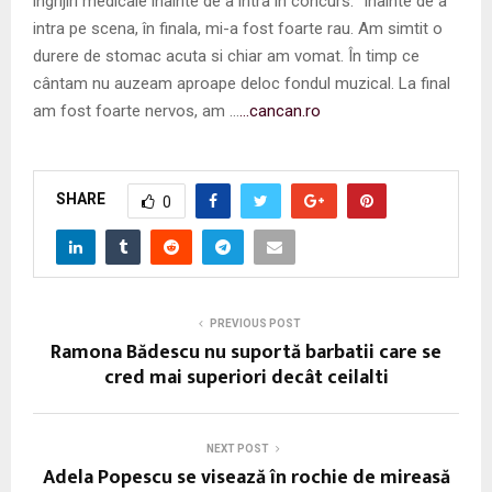
îngrijiri medicale înainte de a intra în concurs. “Înainte de a
intra pe scena, în finala, mi-a fost foarte rau. Am simtit o
durere de stomac acuta si chiar am vomat. În timp ce
cântam nu auzeam aproape deloc fondul muzical. La final
am fost foarte nervos, am …
…cancan.ro
SHARE
0
PREVIOUS POST
Ramona Bădescu nu suportă barbatii care se
cred mai superiori decât ceilalti
NEXT POST
Adela Popescu se visează în rochie de mireasă