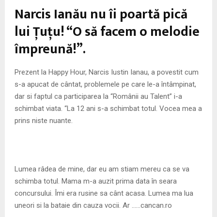
M
Narcis Ianău nu îi poartă pică
E
lui Ţuţu! “O să facem o melodie
împreună!”.
N
Prezent la Happy Hour, Narcis Iustin Ianau, a povestit cum
U
s-a apucat de cântat, problemele pe care le-a întâmpinat,
dar si faptul ca participarea la “Românii au Talent” i-a
schimbat viata. “La 12 ani s-a schimbat totul. Vocea mea a
prins niste nuante.
Lumea râdea de mine, dar eu am stiam mereu ca se va
schimba totul. Mama m-a auzit prima data în seara
concursului. Îmi era rusine sa cânt acasa. Lumea ma lua
uneori si la bataie din cauza vocii. Ar ……cancan.ro