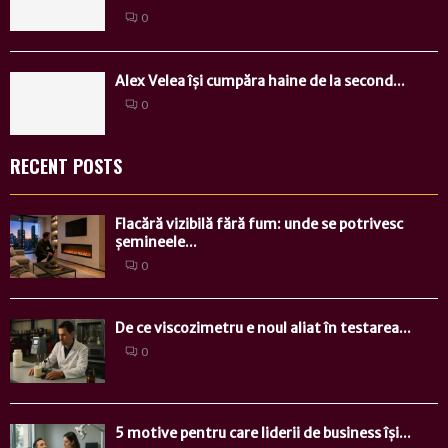
0
Alex Velea își cumpăra haine de la second...
0
RECENT POSTS
Flacără vizibilă fără fum: unde se potrivesc
șemineele...
0
De ce viscozimetru e noul aliat în testarea...
0
5 motive pentru care liderii de business își...