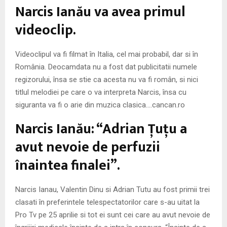
Narcis Ianău va avea primul
videoclip.
Videoclipul va fi filmat în Italia, cel mai probabil, dar si în
România. Deocamdata nu a fost dat publicitatii numele
regizorului, însa se stie ca acesta nu va fi român, si nici
titlul melodiei pe care o va interpreta Narcis, însa cu
siguranta va fi o arie din muzica clasica….cancan.ro
Narcis Ianău: “Adrian Ţuţu a
avut nevoie de perfuzii
înaintea finalei”.
Narcis Ianau, Valentin Dinu si Adrian Tutu au fost primii trei
clasati în preferintele telespectatorilor care s-au uitat la
Pro Tv pe 25 aprilie si tot ei sunt cei care au avut nevoie de