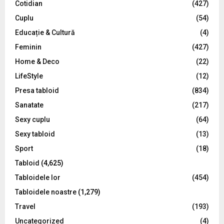
Cotidian
(427)
:
C
Cuplu
(54)
Educație & Cultură
(4)
H
Feminin
(427)
Home & Deco
(22)
LifeStyle
(12)
Presa tabloid
(834)
Sanatate
(217)
Sexy cuplu
(64)
Sexy tabloid
(13)
Sport
(18)
Tabloid
(4,625)
Tabloidele lor
(454)
Tabloidele noastre
(1,279)
Travel
(193)
Uncategorized
(4)