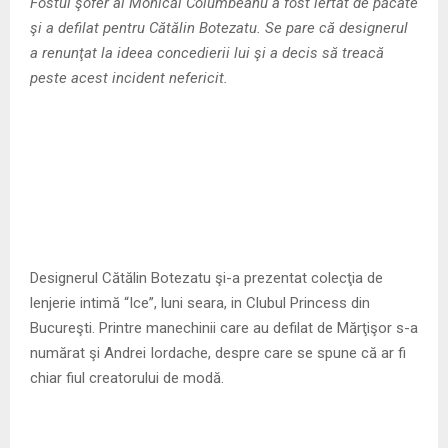
M
Fostul şofer al Monicăi Columbeanu a fost iertat de păcate
şi a defilat pentru Cătălin Botezatu. Se pare că designerul
E
a renunţat la ideea concedierii lui şi a decis să treacă
peste acest incident nefericit.
N
U
Designerul Cătălin Botezatu şi-a prezentat colecţia de
lenjerie intimă “Ice”, luni seara, in Clubul Princess din
Bucureşti. Printre manechinii care au defilat de Mărţişor s-a
numărat şi Andrei Iordache, despre care se spune că ar fi
chiar fiul creatorului de modă.