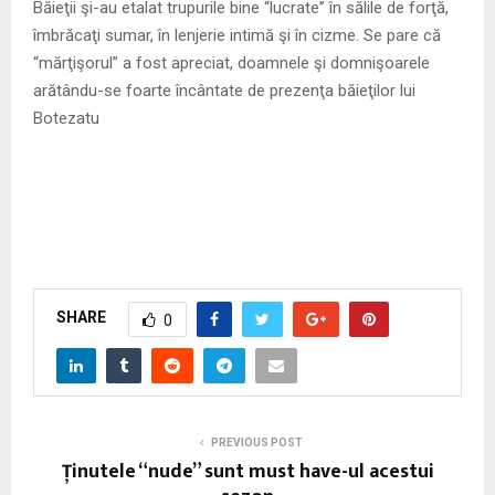
Băieţii şi-au etalat trupurile bine “lucrate” în sălile de forţă,
îmbrăcaţi sumar, în lenjerie intimă şi în cizme. Se pare că
“mărţişorul” a fost apreciat, doamnele şi domnişoarele
arătându-se foarte încântate de prezenţa băieţilor lui
Botezatu
SHARE
0
PREVIOUS POST
Ţinutele “nude” sunt must have-ul acestui