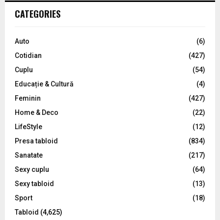
c
E
CATEGORIES
h
f
A
o
Auto
(6)
r
R
Cotidian
(427)
:
C
Cuplu
(54)
Educație & Cultură
(4)
H
Feminin
(427)
Home & Deco
(22)
LifeStyle
(12)
Presa tabloid
(834)
Sanatate
(217)
Sexy cuplu
(64)
Sexy tabloid
(13)
Sport
(18)
Tabloid
(4,625)