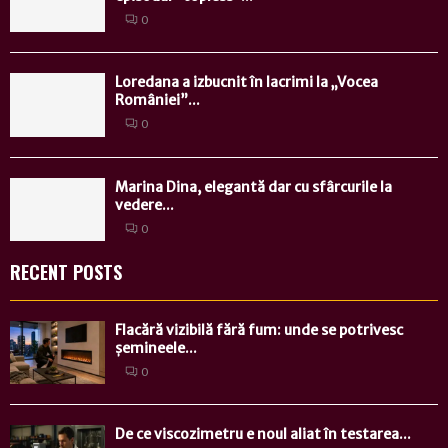
0
Loredana a izbucnit în lacrimi la „Vocea
României”...
0
Marina Dina, elegantă dar cu sfârcurile la
vedere...
0
RECENT POSTS
Flacără vizibilă fără fum: unde se potrivesc
șemineele...
0
De ce viscozimetru e noul aliat în testarea...