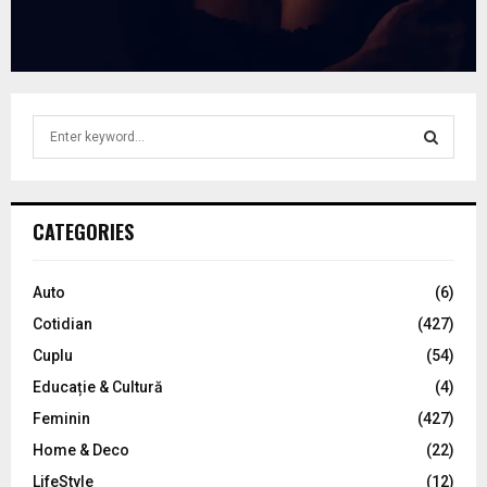
S
e
a
S
r
c
E
CATEGORIES
h
f
A
o
Auto
(6)
r
R
Cotidian
(427)
:
C
Cuplu
(54)
Educație & Cultură
(4)
H
Feminin
(427)
Home & Deco
(22)
LifeStyle
(12)