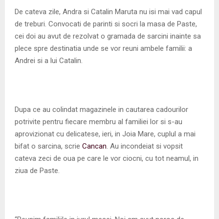
M
De cateva zile, Andra si Catalin Maruta nu isi mai vad capul
de treburi. Convocati de parinti si socri la masa de Paste,
E
cei doi au avut de rezolvat o gramada de sarcini inainte sa
plece spre destinatia unde se vor reuni ambele familii: a
N
Andrei si a lui Catalin.
U
Dupa ce au colindat magazinele in cautarea cadourilor
potrivite pentru fiecare membru al familiei lor si s-au
aprovizionat cu delicatese, ieri, in Joia Mare, cuplul a mai
bifat o sarcina, scrie
Cancan
. Au incondeiat si vopsit
cateva zeci de oua pe care le vor ciocni, cu tot neamul, in
ziua de Paste.