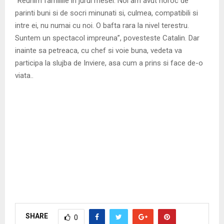
“Reunim familiile in jurul mesei. Noi am avut noroc de
parinti buni si de socri minunati si, culmea, compatibili si
intre ei, nu numai cu noi. O bafta rara la nivel terestru.
Suntem un spectacol impreuna”, povesteste Catalin. Dar
inainte sa petreaca, cu chef si voie buna, vedeta va
participa la slujba de Inviere, asa cum a prins si face de-o
viata..
SHARE
0