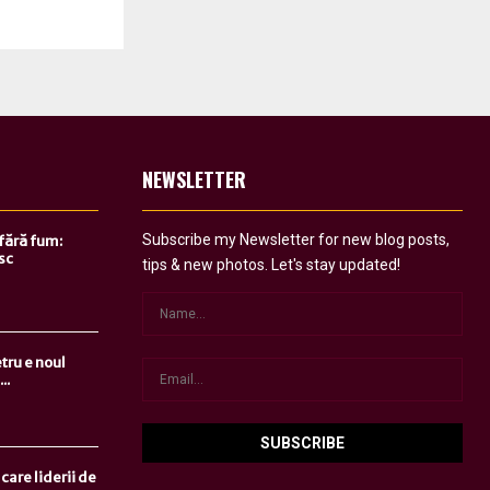
NEWSLETTER
Subscribe my Newsletter for new blog posts,
 fără fum:
sc
tips & new photos. Let's stay updated!
tru e noul
..
care liderii de