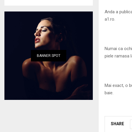
Anda a publica
a1.ro.
Numai ca ochii
piele ramasa l
BANNER SPOT
Mai exact, o b
baie.
SHARE