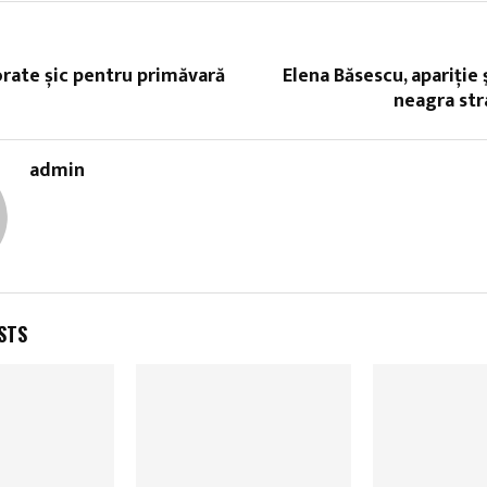
rate șic pentru primăvară
Elena Băsescu, apariţie 
neagra str
admin
STS