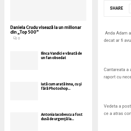
SHARE
Daniela Crudu visează la un milionar
din „Top 500”
Anda Adam a v
0
decat ar fi avu
Ilinca Vandici e vânată de
un fan obsedat
Cantareata a a
raport cu neces
Iată cum arată Inna, cu şi
fără Photoshop...
Vedeta a posta
ce a atras co
Antonia Iacobescu a fost
dusă de urgenţă la...