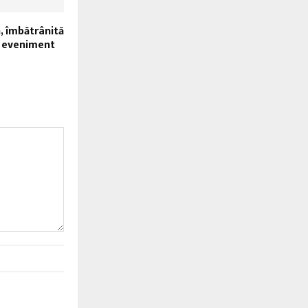
, îmbătrânită
n eveniment