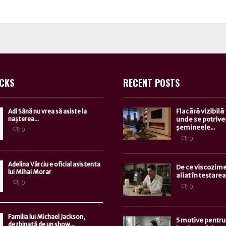
ICKS
RECENT POSTS
Flacără vizibilă
Adi Sână nu vrea să asiste la
naşterea...
unde se potrive
șemineele...
0
0
Adelina Vârciu e oficial asistenta
De ce viscozime
lui Mihai Morar
aliat în testarea.
0
0
Familia lui Michael Jackson,
5 motive pentru 
dezbinată de un show...