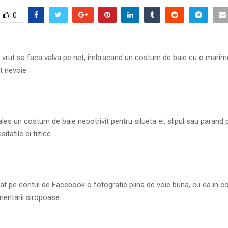
0
rut sa faca valva pe net, imbracand un costum de baie cu o marim
t nevoie.
les un costum de baie nepotrivit pentru silueta ei, slipul sau parand 
itatile ei fizice.
t pe contul de Facebook o fotografie plina de voie buna, cu ea in c
mentarii siropoase.