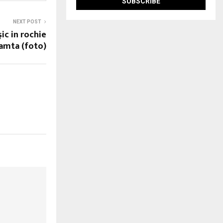
NEXT POST
şic in rochie
amta (foto)