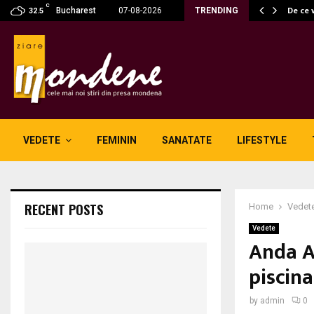
C
 fără fum: unde se potrivesc…
De ce 
Bucharest
07-08-2026
TRENDING
32.5
VEDETE
FEMININ
SANATATE
LIFESTYLE
RECENT POSTS
Home
Vedet
Vedete
Anda A
piscina
by
admin
0