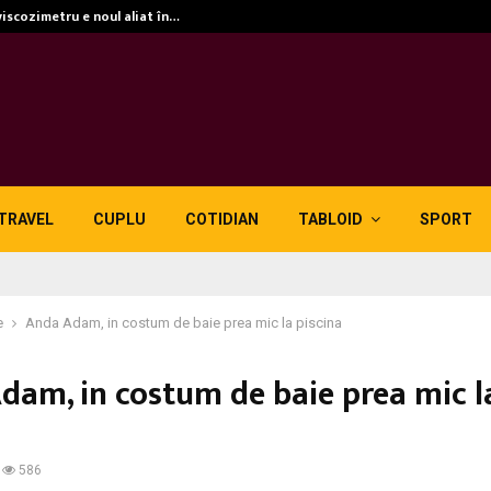
viscozimetru e noul aliat în…
TRAVEL
CUPLU
COTIDIAN
TABLOID
SPORT
e
Anda Adam, in costum de baie prea mic la piscina
dam, in costum de baie prea mic l
586