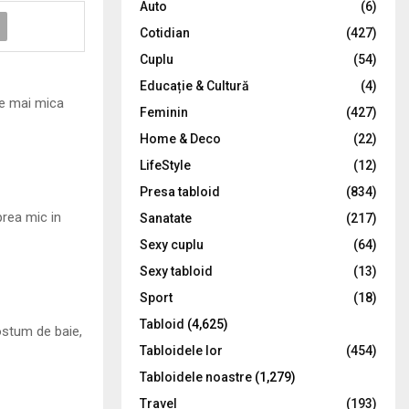
Auto
(6)
r
R
Cotidian
(427)
:
C
Cuplu
(54)
Educație & Cultură
(4)
H
e mai mica
Feminin
(427)
Home & Deco
(22)
LifeStyle
(12)
Presa tabloid
(834)
prea mic in
Sanatate
(217)
Sexy cuplu
(64)
Sexy tabloid
(13)
Sport
(18)
Tabloid
(4,625)
ostum de baie,
Tabloidele lor
(454)
Tabloidele noastre
(1,279)
Travel
(193)