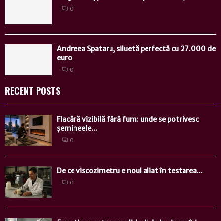
0
Andreea Spataru, siluetă perfectă cu 27.000 de
euro
0
RECENT POSTS
Flacără vizibilă fără fum: unde se potrivesc
șemineele...
0
De ce viscozimetru e noul aliat în testarea...
0