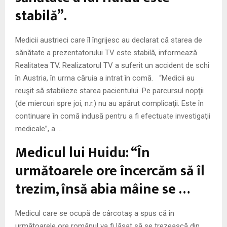
stabilă”.
Medicii austrieci care îl îngrijesc au declarat că starea de
sănătate a prezentatorului TV este stabilă, informează
Realitatea TV. Realizatorul TV a suferit un accident de schi
în Austria, în urma căruia a intrat în comă. “Medicii au
reuşit să stabilieze starea pacientului. Pe parcursul nopţii
(de miercuri spre joi, n.r.) nu au apărut complicaţii. Este în
continuare în comă indusă pentru a fi efectuate investigaţii
medicale”, a …
Medicul lui Huidu: “În
următoarele ore încercăm să îl
trezim, însă abia mâine se …
Medicul care se ocupă de cârcotaş a spus că în
următoarele ore românul va fi lăsat să se trezească din