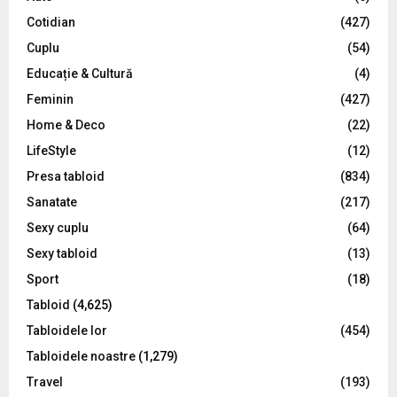
r
R
Cotidian
(427)
:
C
Cuplu
(54)
Educație & Cultură
(4)
H
Feminin
(427)
Home & Deco
(22)
LifeStyle
(12)
Presa tabloid
(834)
Sanatate
(217)
Sexy cuplu
(64)
Sexy tabloid
(13)
Sport
(18)
Tabloid
(4,625)
Tabloidele lor
(454)
Tabloidele noastre
(1,279)
Travel
(193)