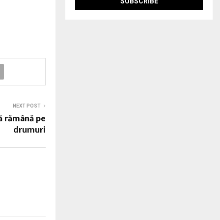
NEXT POST
să rămână pe
drumuri