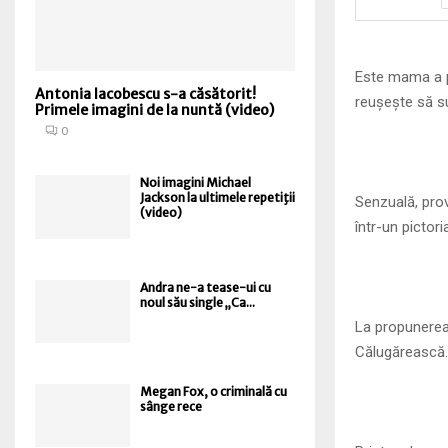
Este mama a p
Antonia Iacobescu s-a căsătorit!
reușește să su
Primele imagini de la nuntă (video)
0
Noi imagini Michael
Jackson la ultimele repetiţii
Senzuală, prov
(video)
într-un pictori
Andra ne-a tease-ui cu
noul său single „Ca...
La propunerea 
Călugărească.
Megan Fox, o criminală cu
sânge rece