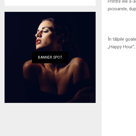
Printre ele s-a
picioarele, dup
În tălpile goal
„Happy Hour”, 
BANNER SPOT