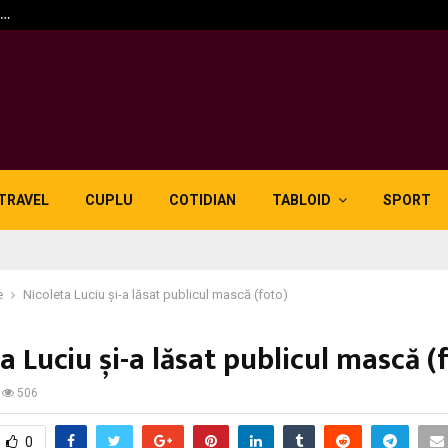
n…
5 motive pentru care lid
TRAVEL
CUPLU
COTIDIAN
TABLOID
SPORT
e
Nicoleta Luciu și-a lăsat publicul mască (foto)
a Luciu și-a lăsat publicul mască (
506
0