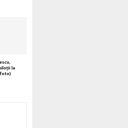
escu,
loții la
(foto)