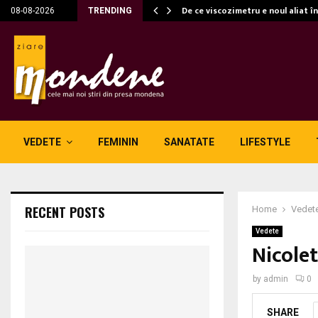
c…
De ce viscozimetru e noul aliat î
08-08-2026
TRENDING
VEDETE
FEMININ
SANATATE
LIFESTYLE
RECENT POSTS
Home
Vedet
Vedete
Nicolet
by
admin
0
SHARE