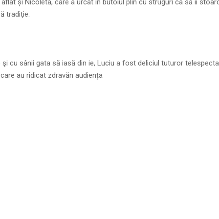
 aflat și Nicoleta, care a urcat în butoiul plin cu struguri ca să îi stoa
ă tradiţie.
e şi cu sânii gata să iasă din ie, Luciu a fost deliciul tuturor telespecta
care au ridicat zdravăn audiența