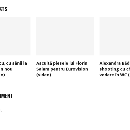
STS
, cu sânii la
Ascultă piesele lui Florin
Alexandra Băd
un nou
Salam pentru Eurovision
shooting cu chi
to)
(video)
vedere în WC 
MMENT