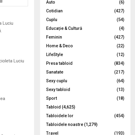
Auto
(6)
r
R
Cotidian
(427)
:
C
Cuplu
(54)
a Luciu
Educație & Cultură
(4)
.
H
Feminin
(427)
Home & Deco
(22)
LifeStyle
(12)
cioleta Luciu
Presa tabloid
(834)
Sanatate
(217)
Sexy cuplu
(64)
Sexy tabloid
(13)
lea
Sport
(18)
Tabloid
(4,625)
Tabloidele lor
(454)
Tabloidele noastre
(1,279)
Travel
(193)