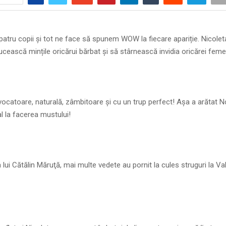
atru copii și tot ne face să spunem WOW la fiecare apariție. Nicolet
cească mințile oricărui bărbat și să stârnească invidia oricărei femei
ocatoare, naturală, zâmbitoare și cu un trup perfect! Așa a arătat N
al la facerea mustului!
lui Cătălin Măruţă, mai multe vedete au pornit la cules struguri la Va