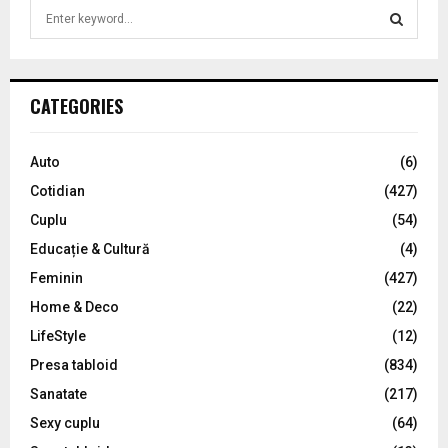
S
e
a
S
r
c
E
CATEGORIES
h
f
A
o
Auto
(6)
r
R
Cotidian
(427)
:
C
Cuplu
(54)
Educație & Cultură
(4)
H
Feminin
(427)
Home & Deco
(22)
LifeStyle
(12)
Presa tabloid
(834)
Sanatate
(217)
Sexy cuplu
(64)