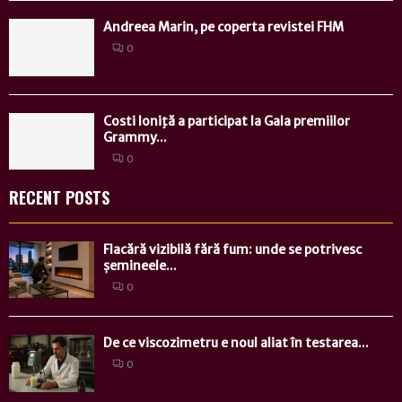
Andreea Marin, pe coperta revistei FHM
0
Costi Ioniţă a participat la Gala premiilor
Grammy...
0
RECENT POSTS
Flacără vizibilă fără fum: unde se potrivesc
șemineele...
0
De ce viscozimetru e noul aliat în testarea...
0