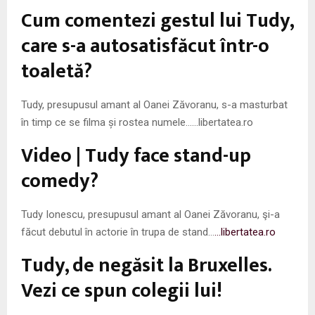
M
Cum comentezi gestul lui Tudy,
E
care s-a autosatisfăcut într-o
toaletă?
N
Tudy, presupusul amant al Oanei Zăvoranu, s-a masturbat
U
în timp ce se filma și rostea numele……libertatea.ro
Video | Tudy face stand-up
comedy?
Tudy Ionescu, presupusul amant al Oanei Zăvoranu, şi-a
făcut debutul în actorie în trupa de stand…
…libertatea.ro
Tudy, de negăsit la Bruxelles.
Vezi ce spun colegii lui!