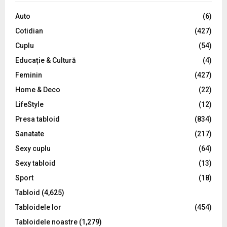
f
A
o
Auto
(6)
r
R
Cotidian
(427)
:
C
Cuplu
(54)
Educație & Cultură
(4)
H
Feminin
(427)
Home & Deco
(22)
LifeStyle
(12)
Presa tabloid
(834)
Sanatate
(217)
Sexy cuplu
(64)
Sexy tabloid
(13)
Sport
(18)
Tabloid
(4,625)
Tabloidele lor
(454)
Tabloidele noastre
(1,279)