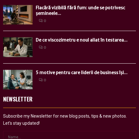
Flacără vizibilă fără fum: unde se potrivesc
șemineele...
0
De ce viscozimetru e noul aliat în testarea...
0
5 motive pentru care liderii de business își...
0
NEWSLETTER
Subscribe my Newsletter for new blog posts, tips & new photos.
Let's stay updated!