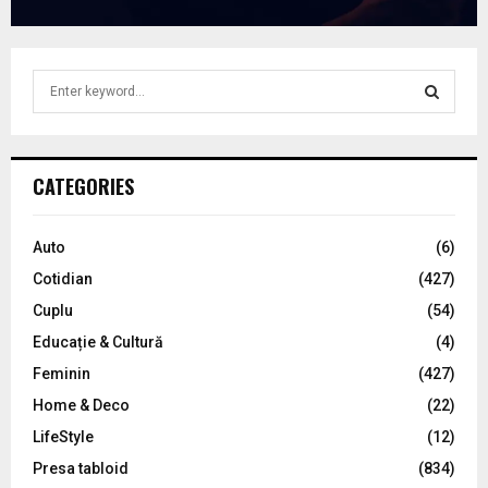
S
e
a
S
r
c
E
CATEGORIES
h
f
A
o
Auto
(6)
r
R
Cotidian
(427)
:
C
Cuplu
(54)
Educație & Cultură
(4)
H
Feminin
(427)
Home & Deco
(22)
LifeStyle
(12)
Presa tabloid
(834)