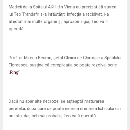
M
Medicii de la Spitalul AKH din Viena au precizat că starea
lui Teo Trandafir s-a înrăutăţit. Infecţia a recidivat, i-a
E
afectat mai multe organe şi, aproape sigur, Teo va fi
operată.
N
U
Prof. dr Mircea Beuran, şeful Clinicii de Chirurgie a Spitalului
Floreasca, susține că complicaţia se poate rezolva, scrie
„
Ring”
Dacă nu apar alte necroze, se aşteaptă maturarea
peretelui, după care se poate încerca drenarea lichidului din
acesta, dar, cel mai probabil, Teo va fi operată.