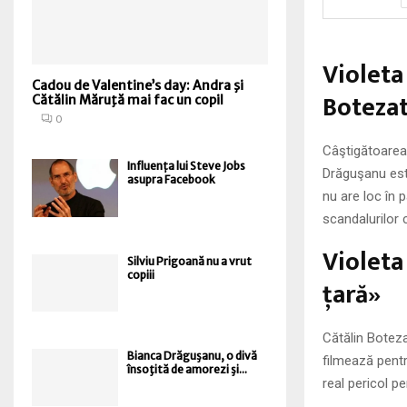
Violeta
Cadou de Valentine’s day: Andra şi
Boteza
Cătălin Măruţă mai fac un copil
0
Câştigătoarea
Influența lui Steve Jobs
Drăguşanu est
asupra Facebook
nu are loc în 
scandalurilor 
Violeta
Silviu Prigoană nu a vrut
copiii
ţară»
Cătălin Boteza
Bianca Drăguşanu, o divă
filmează pentr
însoţită de amorezi şi...
real pericol pe