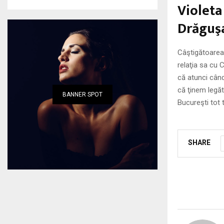
Violeta
Drăguşa
Câştigătoarea 
relaţia sa cu 
că atunci când
că ţinem legăt
BANNER SPOT
Bucureşti tot 
SHARE