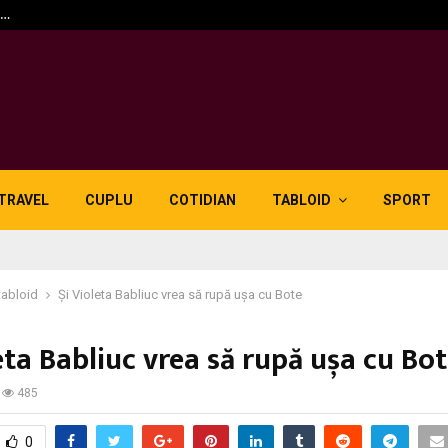
n…
5 motive pentru care lid
TRAVEL
CUPLU
COTIDIAN
TABLOID
SPORT
tabloid
Și Violeta Babliuc vrea să rupă ușa cu Bote
eta Babliuc vrea să rupă ușa cu Bo
485
0