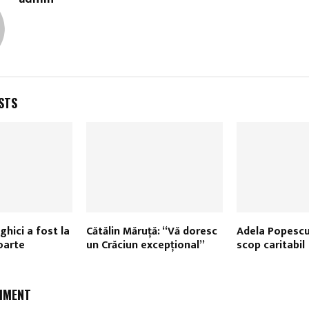
STS
ghici a fost la
Cătălin Măruţă: “Vă doresc
Adela Popescu,
oarte
un Crăciun excepţional”
scop caritabil
MMENT