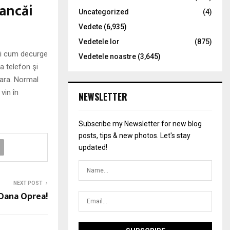
iancăi
Uncategorized
(4)
Vedete
(6,935)
Vedetele lor
(875)
 şi cum decurge
Vedetele noastre
(3,645)
a telefon şi
şoara. Normal
vin în
NEWSLETTER
Subscribe my Newsletter for new blog
posts, tips & new photos. Let's stay
updated!
NEXT POST
 Oana Oprea!