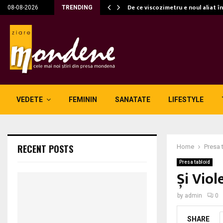
c…
De ce viscozimetru e noul aliat î
08-08-2026
TRENDING
VEDETE
FEMININ
SANATATE
LIFESTYLE
RECENT POSTS
Home
Presa 
Presa tabloid
Și Viol
by
admin
0
SHARE