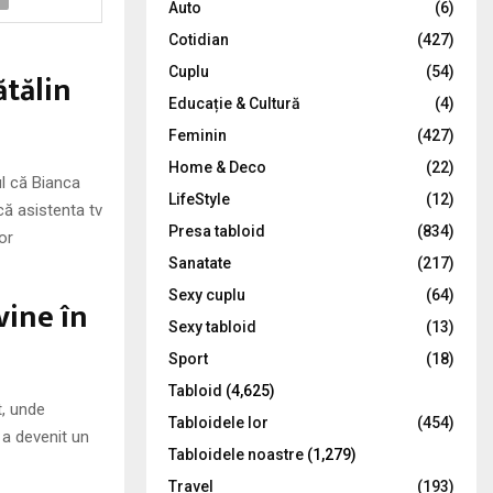
Auto
(6)
r
R
Cotidian
(427)
:
C
Cuplu
(54)
ătălin
Educație & Cultură
(4)
H
Feminin
(427)
Home & Deco
(22)
l că Bianca
LifeStyle
(12)
ă asistenta tv
Presa tabloid
(834)
or
Sanatate
(217)
Sexy cuplu
(64)
vine în
Sexy tabloid
(13)
Sport
(18)
Tabloid
(4,625)
t, unde
Tabloidele lor
(454)
 a devenit un
Tabloidele noastre
(1,279)
Travel
(193)