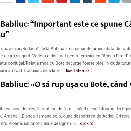
 Babliuc: “Important este ce spune C
tu”
 show-ului „Burlacul” de la Antena 1 nu se simte ameninţată de faptu
e acum singură. Vedeta a declarat pentru emisiunea “Acces Direct” c
patul conjugal.”Relaţia mea cu Bote decurge foarte bine, în ciuda tutut
care au fost. Locuiesc încă la el …
…libertatea.ro
 Babliuc: «O să rup uşa cu Bote, când 
tu va avea de ales, în materie de femei, când se va întoarce din Egip
u Antena 1.Bianca, rămasă solo, după despărţirea de Adrian Cristea,
ntru Violeta, iubita oficială a designerului.
…click.ro