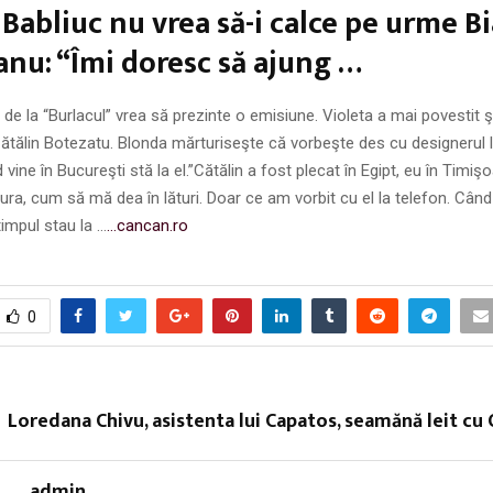
 Babliuc nu vrea să-i calce pe urme B
nu: “Îmi doresc să ajung …
de la “Burlacul” vrea să prezinte o emisiune. Violeta a mai povestit
Cătălin Botezatu. Blonda mărturiseşte că vorbeşte des cu designerul l
 vine în Bucureşti stă la el.”Cătălin a fost plecat în Egipt, eu în Timi
ura, cum să mă dea în lături. Doar ce am vorbit cu el la telefon. Când 
timpul stau la …
…cancan.ro
0
Loredana Chivu, asistenta lui Capatos, seamănă leit cu
admin