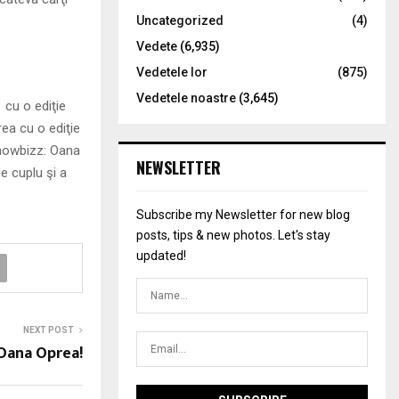
Uncategorized
(4)
Vedete
(6,935)
Vedetele lor
(875)
Vedetele noastre
(3,645)
 cu o ediţie
ea cu o ediţie
 showbizz: Oana
NEWSLETTER
de cuplu şi a
Subscribe my Newsletter for new blog
posts, tips & new photos. Let's stay
updated!
NEXT POST
 Oana Oprea!