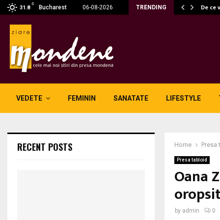
C
 fără fum: unde se potrivesc…
De ce 
Bucharest
06-08-2026
TRENDING
31.8
VEDETE
FEMININ
SANATATE
LIFESTYLE
RECENT POSTS
Home
Presa 
Presa tabloid
Oana Z
oropsit
by
admin
0