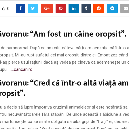
0
voranu: “Am fost un câine oropsit”.
 de paranormal. După ce am citit câteva cărţi am senzaţia că într-o a
oropsit. Mi-au rupt sufletul cei mai oropsiţi dintre ei. Empatizez când 
i-aş pierde uzul raţiunii dacă aş vedea pe cineva că ademeneşte un c
upui …
…cancan.ro
voranu: “Cred că într-o altă viaţă am
ropsit”.
a decis să lupre împotriva cruzimii animaleleor şi este hotărâtă să
ntru necuvântătoarele fără stăpâni. De unde această slăbiciune a ved
mărturiseşte că se simte obligată să aibă grijă de “fraţii” ei, deoar
nterioară a fost câine. “Sunt cucerită de paranormal. După ce am citit 