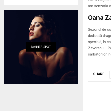
am senzaţia că
Oana Za
Sezonul de co
dedicată drago
specială, în c
BANNER SPOT
Zăvoranu – Pepe
sărbătorilor în
SHARE