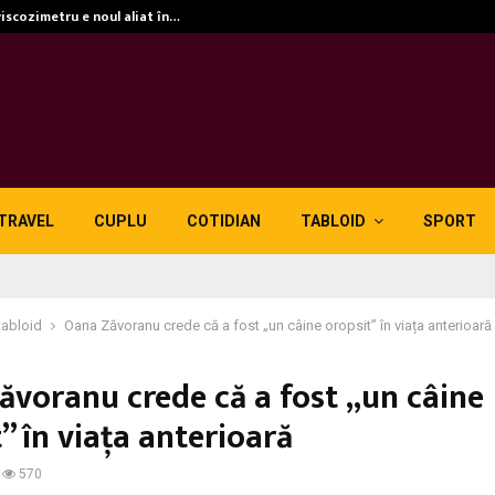
viscozimetru e noul aliat în…
TRAVEL
CUPLU
COTIDIAN
TABLOID
SPORT
tabloid
Oana Zăvoranu crede că a fost „un câine oropsit” în viața anterioară
ăvoranu crede că a fost „un câine
” în viața anterioară
570