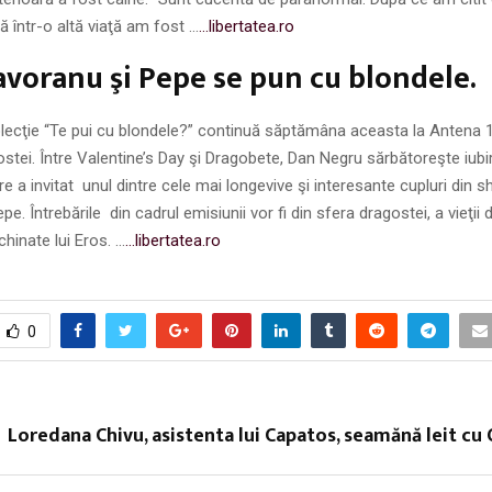
 într-o altă viaţă am fost …
…libertatea.ro
voranu şi Pepe se pun cu blondele.
lecţie “Te pui cu blondele?” continuă săptămâna aceasta la Antena 1
stei. Între Valentine’s Day şi Dragobete, Dan Negru sărbătoreşte iubir
are a invitat unul dintre cele mai longevive şi interesante cupluri din
. Întrebările din cadrul emisiunii vor fi din sfera dragostei, a vieţii 
chinate lui Eros. …
…libertatea.ro
0
Loredana Chivu, asistenta lui Capatos, seamănă leit cu