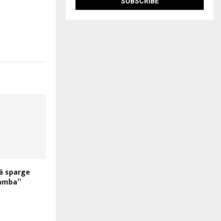
ă sparge
Samba”