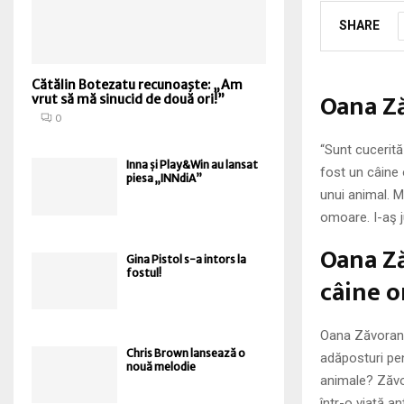
SHARE
Cătălin Botezatu recunoaşte: „Am
Oana Ză
vrut să mă sinucid de două ori!”
0
“Sunt cucerită
Inna și Play&Win au lansat
fost un câine 
piesa „INNdiA”
unui animal. M
omoare. I-aş j
Oana Ză
Gina Pistol s-a intors la
fostul!
câine o
Oana Zăvoranu 
Chris Brown lansează o
adăposturi pe
nouă melodie
animale? Zăvo 
într-o viaţă a