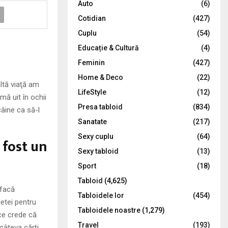
Auto
(6)
r
R
Cotidian
(427)
:
C
Cuplu
(54)
Educație & Cultură
(4)
H
Feminin
(427)
Home & Deco
(22)
ltă viaţă am
LifeStyle
(12)
mă uit în ochii
Presa tabloid
(834)
âine ca să-l
Sanatate
(217)
Sexy cuplu
(64)
 fost un
Sexy tabloid
(13)
Sport
(18)
Tabloid
(4,625)
 facă
Tabloidele lor
(454)
etei pentru
Tabloidele noastre
(1,279)
ece crede că
Travel
(193)
câteva cărţi