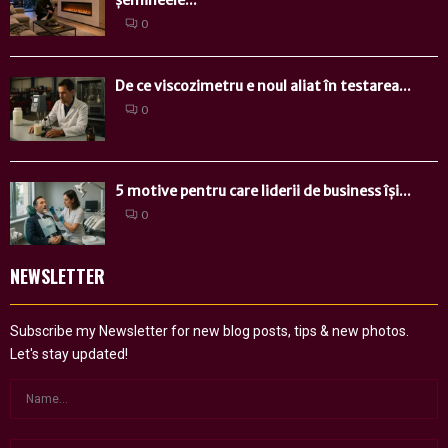
șemineele...
0
De ce viscozimetru e noul aliat în testarea...
0
5 motive pentru care liderii de business își...
0
NEWSLETTER
Subscribe my Newsletter for new blog posts, tips & new photos.
Let's stay updated!