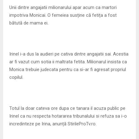
M
Unii dintre angajatii milionarului apar acum ca martori
impotriva Monicai. O femeiea susține că fetița a fost
E
bătută de mama ei.
N
U
Irinel i-a dus la audieri pe cativa dintre angajatii sai. Acestia
ar fi vazut cum sotia ii maltrata fetita. Milionarul insista ca
Monica trebuie judecata pentru ca si-ar fi agresat propriul
copilul.
Totul la doar cateva ore dupa ce tanara il acuza public pe
Irinel ca nu respecta hotararea tribunalului si refuza sa i-o
incredinteze pe Irina, anunță StirileProTv.ro.