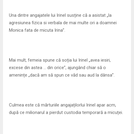
Una dintre angajatele lui Irinel susține că a asistat „la
agresiunea fizica si verbala de mai multe ori a doamnei
Monica fata de micuta Irina”.
Mai mult, femeia spune că soția lui Irinel „avea iesiri,
excese din astea … din orice”, ajungând chiar să o
amenințe „dacă am să spun ce văd sau aud la dânsa”.
Culmea este că mărturiile angajațilorlui Irinel apar acm,
după ce milionarul a pierdut custodia temporară a micuței.