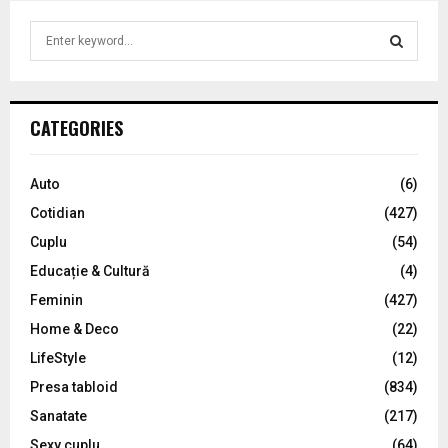
S
e
a
S
r
c
E
CATEGORIES
h
f
A
o
Auto
(6)
r
R
Cotidian
(427)
:
C
Cuplu
(54)
Educație & Cultură
(4)
H
Feminin
(427)
Home & Deco
(22)
LifeStyle
(12)
Presa tabloid
(834)
Sanatate
(217)
Sexy cuplu
(64)