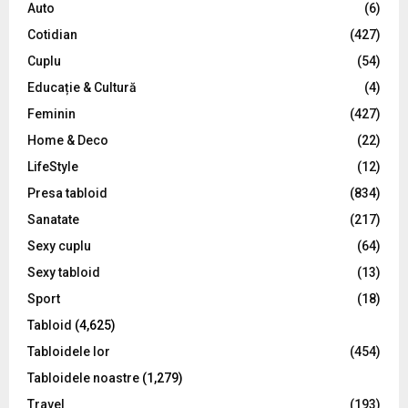
o
Auto
(6)
r
R
Cotidian
(427)
:
C
Cuplu
(54)
Educație & Cultură
(4)
H
Feminin
(427)
Home & Deco
(22)
LifeStyle
(12)
Presa tabloid
(834)
Sanatate
(217)
Sexy cuplu
(64)
Sexy tabloid
(13)
Sport
(18)
Tabloid
(4,625)
Tabloidele lor
(454)
Tabloidele noastre
(1,279)
Travel
(193)