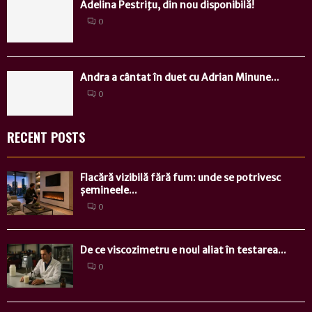
Adelina Pestriţu, din nou disponibilă!
0
Andra a cântat în duet cu Adrian Minune...
0
RECENT POSTS
Flacără vizibilă fără fum: unde se potrivesc
șemineele...
0
De ce viscozimetru e noul aliat în testarea...
0