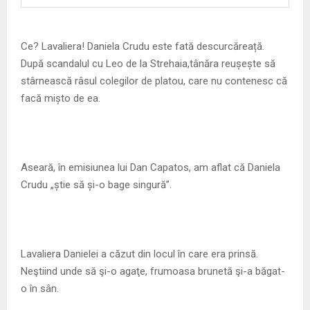
M
E
Ce? Lavaliera! Daniela Crudu este fată descurcăreață.
După scandalul cu Leo de la Strehaia,tânăra reușește să
N
stârnească râsul colegilor de platou, care nu contenesc că
facă mișto de ea.
U
Aseară, în emisiunea lui Dan Capatos, am aflat că Daniela
Crudu „știe să și-o bage singură”.
Lavaliera Danielei a căzut din locul în care era prinsă.
Neştiind unde să şi-o agaţe, frumoasa brunetă şi-a băgat-
o în sân.