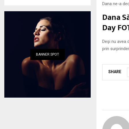
Dana ne-a dec
Dana Să
Day FO
Deşi nu avea 
prin surprinder
BANNER SPOT
SHARE