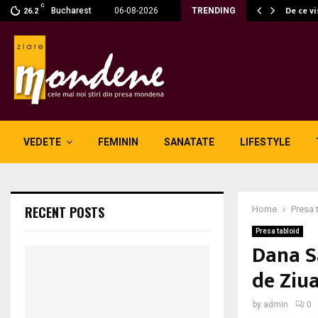
C
fără fum: unde se potrivesc…
De ce v
Bucharest
06-08-2026
TRENDING
26.2
VEDETE
FEMININ
SANATATE
LIFESTYLE
RECENT POSTS
Home
Presa 
Presa tabloid
Dana S
de Ziua
by
admin
0