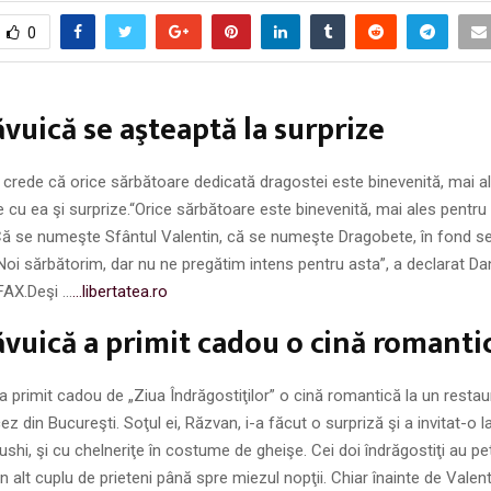
0
vuică se aşteaptă la surprize
crede că orice sărbătoare dedicată dragostei este binevenită, mai a
cu ea şi surprize.“Orice sărbătoare este binevenită, mai ales pentru 
 Că se numeşte Sfântul Valentin, că se numeşte Dragobete, în fond s
 Noi sărbătorim, dar nu ne pregătim intens pentru asta”, a declarat D
FAX.Deşi …
…libertatea.ro
vuică a primit cadou o cină romantic
 primit cadou de „Ziua Îndrăgostiţilor” o cină romantică la un restaur
ez din Bucureşti. Soţul ei, Răzvan, i-a făcut o surpriză şi a invitat-o 
shi, şi cu chelneriţe în costume de gheişe. Cei doi îndrăgostiţi au pe
 alt cuplu de prieteni până spre miezul nopţii. Chiar înainte de Valent