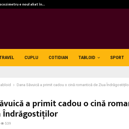
iscozimetru e noul aliat în…
TRAVEL
CUPLU
COTIDIAN
TABLOID
SPORT
tabloid
Dana Săvuică a primit cadou o cină romantică de Ziua Îndrăgostițilo
ăvuică a primit cadou o cină roma
 Îndrăgostiților
539