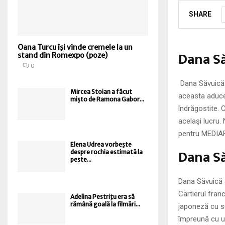
SHARE
Oana Turcu îşi vinde cremele la un
Dana Să
stand din Romexpo (poze)
0
Dana Săvuică 
Mircea Stoian a făcut
aceasta aduce 
mişto de Ramona Gabor...
îndrăgostite.
acelaşi lucru.
pentru MEDIA
Elena Udrea vorbeşte
Dana Să
despre rochia estimată la
peste...
Dana Săvuică a
Cartierul franc
Adelina Pestriţu era să
rămână goală la filmări...
japoneză cu su
împreună cu un