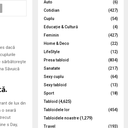
Auto
(6)
r
R
Cotidian
(427)
:
C
Cuplu
(54)
Educație & Cultură
(4)
H
Feminin
(427)
Home & Deco
(22)
les dacă
LifeStyle
(12)
cuplurile
Presa tabloid
(834)
e sărbătoreşte
Sanatate
(217)
ana Săvuică
Sexy cuplu
(64)
Sexy tabloid
(13)
ă.
Sport
(18)
Tabloid
(4,625)
ant de lux din
Tabloidele lor
(454)
la o seară
trecut
Tabloidele noastre
(1,279)
ine s Day,
Travel
(193)