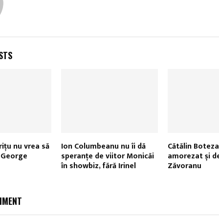
STS
riţu nu vrea să
Ion Columbeanu nu îi dă
Cătălin Boteza
u George
speranțe de viitor Monicăi
amorezat și d
în showbiz, fără Irinel
Zăvoranu
MMENT