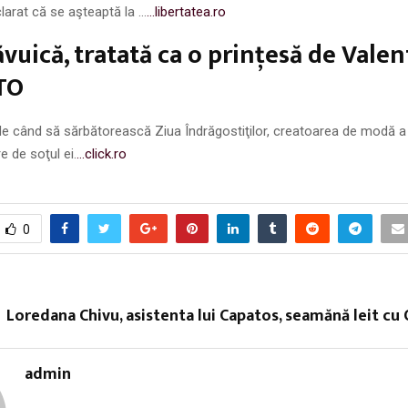
larat că se aşteaptă la …
…libertatea.ro
vuică, tratată ca o prinţesă de Valen
TO
de când să sărbătorească Ziua Îndrăgostiţilor, creatoarea de modă a 
e de soţul ei.
…click.ro
0
Loredana Chivu, asistenta lui Capatos, seamănă leit cu
admin