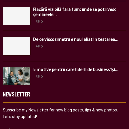
Flacără vizibilă fără fum: unde se potrivesc
șemineele...
0
De ce viscozimetru e noul aliat în testarea...
0
5 motive pentru care liderii de business își...
0
NEWSLETTER
Subscribe my Newsletter for new blog posts, tips & new photos.
Let's stay updated!