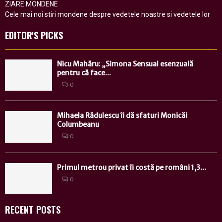
ZIARE MONDENE
Cele mai noi stiri mondene despre vedetele noastre si vedetele lor
EDITOR'S PICKS
Nicu Mahăru: „Simona Sensual esenzuală
pentru că face...
0
Mihaela Rădulescu îi dă sfaturi Monicăi
Columbeanu
0
Primul metrou privat îi costă pe români 1,3...
0
RECENT POSTS