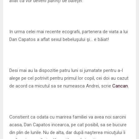
M
aflat că vor deveni părinţi de băieţel
.
E
In urma celei mai recente ecografii, partenera de viata a lui
N
Dan Capatos a aflat sexul bebeluşului şi… e băiat!
U
Desi mai au la dispozitie patru luni si jumatate pentru a-l
alege pe cel potrivit pentru primul lor copil, cei doi au cazut
de acord ca micutul sa se numeasca Andrei, scrie
Cancan.
Constient ca odata cu marirea familiei va avea noi sarcini
acasa, Dan Capatos incearca, pe cat posibil, sa se bucure
din plin de lunile. Nu de alta, dar după naşterea micuţului îi