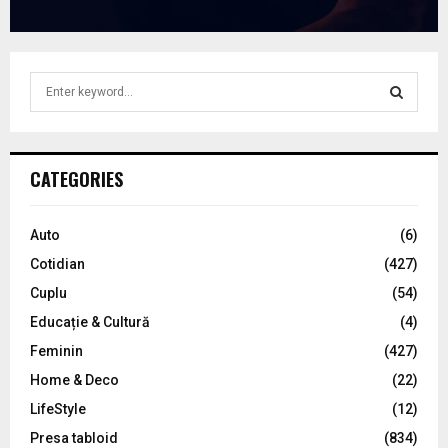
S
e
a
S
r
c
E
CATEGORIES
h
f
A
o
Auto
(6)
r
R
Cotidian
(427)
:
C
Cuplu
(54)
Educație & Cultură
(4)
H
Feminin
(427)
Home & Deco
(22)
LifeStyle
(12)
Presa tabloid
(834)