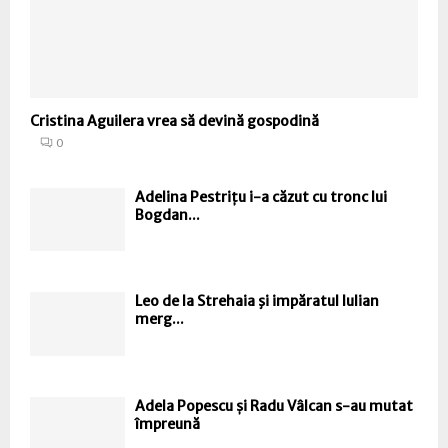
Cristina Aguilera vrea să devină gospodină
0
Adelina Pestrițu i-a căzut cu tronc lui
Bogdan...
Leo de la Strehaia şi impăratul Iulian
merg...
Adela Popescu și Radu Vâlcan s-au mutat
împreună