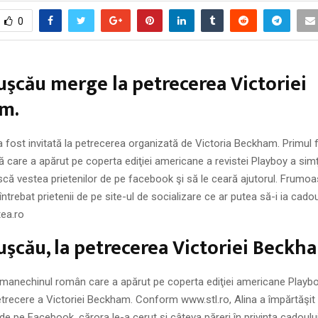
0
uşcău merge la petrecerea Victoriei
m.
a fost invitată la petrecerea organizată de Victoria Beckham. Primul
 care a apărut pe coperta ediţiei americane a revistei Playboy a simţ
că vestea prietenilor de pe facebook şi să le ceară ajutorul. Frumo
ntrebat prietenii de pe site-ul de socializare ce ar putea să-i ia cadou
tea.ro
uşcău, la petrecerea Victoriei Beckh
 manechinul român care a apărut pe coperta ediţiei americane Playbo
petrecere a Victoriei Beckham. Conform www.stl.ro, Alina a împărtăşit
 de pe Facebook, cărora le-a cerut şi câteva păreri în privinţa cadoului