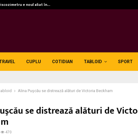
viscozimetru e noul aliat în…
TRAVEL
CUPLU
COTIDIAN
TABLOID
SPORT
tabloid
Alina Puşcău se distrează alături de Victoria Beckham
uşcău se distrează alături de Victo
am
470