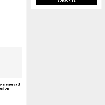
s-a enervat!
tul cu