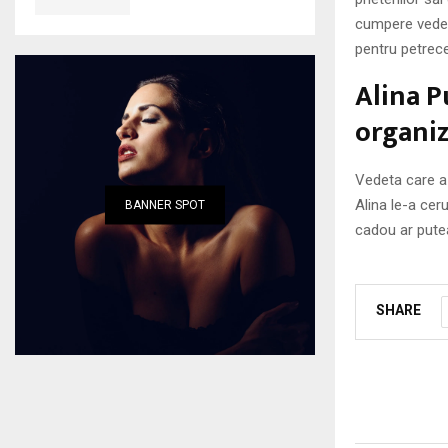
cumpere vedet
pentru petrece
Alina P
organiz
Vedeta care a 
Alina le-a ceru
BANNER SPOT
cadou ar putea
SHARE