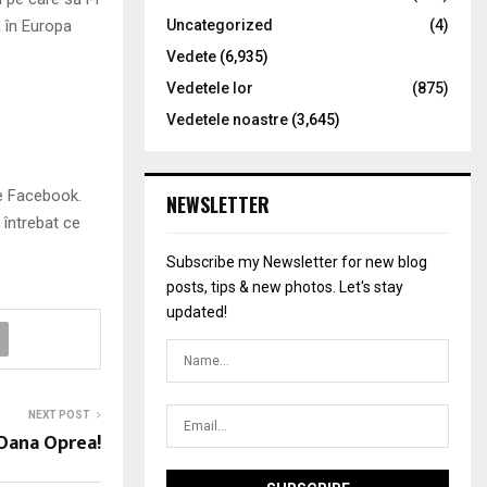
 în Europa
Uncategorized
(4)
Vedete
(6,935)
Vedetele lor
(875)
Vedetele noastre
(3,645)
pe Facebook.
NEWSLETTER
a întrebat ce
Subscribe my Newsletter for new blog
posts, tips & new photos. Let's stay
updated!
NEXT POST
 Oana Oprea!