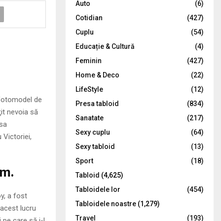
Auto
(6)
r
R
Cotidian
(427)
:
C
Cuplu
(54)
Educație & Cultură
(4)
H
Feminin
(427)
Home & Deco
(22)
LifeStyle
(12)
 fotomodel de
Presa tabloid
(834)
it nevoia să
Sanatate
(217)
asa
Sexy cuplu
(64)
 Victoriei,
Sexy tabloid
(13)
Sport
(18)
am.
Tabloid
(4,625)
Tabloidele lor
(454)
y, a fost
Tabloidele noastre
(1,279)
 acest lucru
Travel
(193)
 pe care să i-l