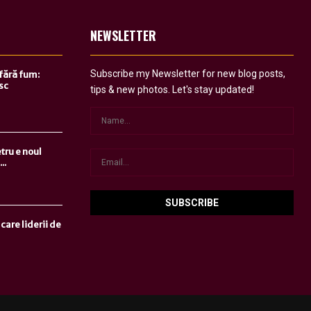
NEWSLETTER
Subscribe my Newsletter for new blog posts,
 fără fum:
sc
tips & new photos. Let's stay updated!
tru e noul
..
care liderii de