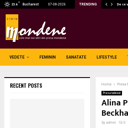
C
 fără fum: unde se potrivesc…
De ce 
Bucharest
07-08-2026
TRENDING
23.6
VEDETE
FEMININ
SANATATE
LIFESTYLE
RECENT POSTS
Home
Presa 
Presa tabloid
Alina P
Beckh
by
admin
0