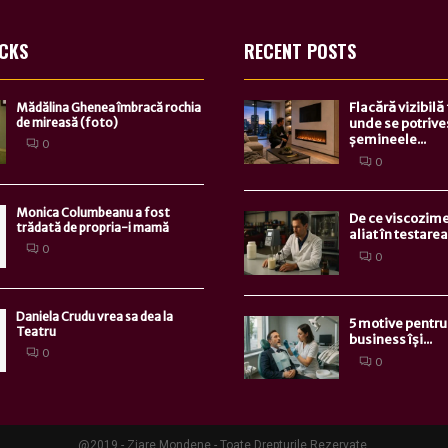
ICKS
RECENT POSTS
Flacără vizibilă
Mădălina Ghenea îmbracă rochia
de mireasă (foto)
unde se potrive
șemineele...
0
0
Monica Columbeanu a fost
De ce viscozime
trădată de propria-i mamă
aliat în testarea.
0
0
Daniela Crudu vrea sa dea la
5 motive pentru 
Teatru
business își...
0
0
@2019 - Ziare Mondene - Toate Drepturile Rezervate.