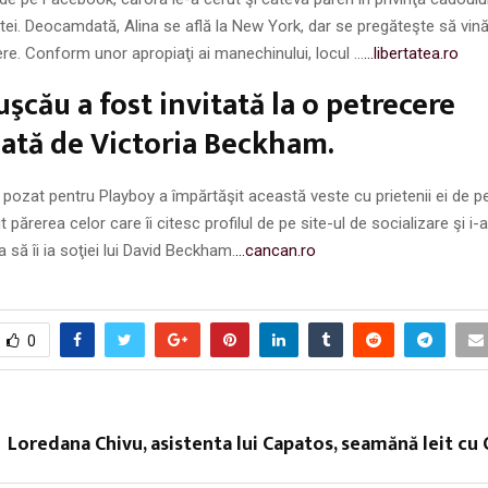
ei. Deocamdată, Alina se află la New York, dar se pregăteşte să vină
re. Conform unor apropiaţi ai manechinului, locul …
…libertatea.ro
uşcău a fost invitată la o petrecere
ată de Victoria Beckham.
pozat pentru Playboy a împărtăşit această veste cu prietenii ei de 
t părerea celor care îi citesc profilul de pe site-ul de socializare şi i-
 să îi ia soţiei lui David Beckham.
…cancan.ro
0
Loredana Chivu, asistenta lui Capatos, seamănă leit cu