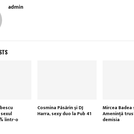
admin
STS
obescu
Cosmina Păsărin şi DJ
Mircea Badea 
 sexul
Harra, sexy duo la Pub 41
Ameninţă trus
 îintr-o
demisia