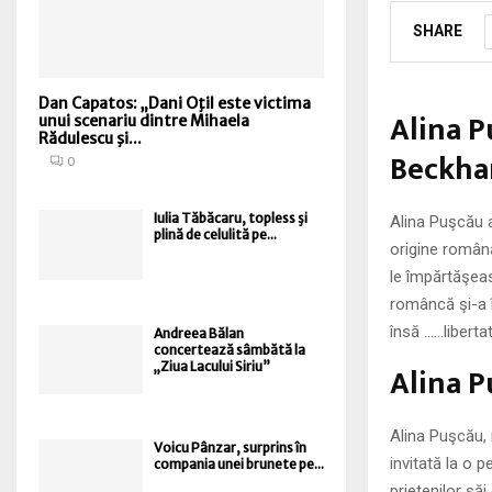
SHARE
Dan Capatos: „Dani Oţil este victima
Alina P
unui scenariu dintre Mihaela
Rădulescu şi...
Beckha
0
Iulia Tăbăcaru, topless şi
Alina Puşcău 
plină de celulită pe...
origine română
le împărtăşeas
româncă şi-a î
însă ……liberta
Andreea Bălan
concertează sâmbătă la
Alina P
„Ziua Lacului Siriu”
Alina Puşcău,
Voicu Pânzar, surprins în
invitată la o 
compania unei brunete pe...
prietenilor săi