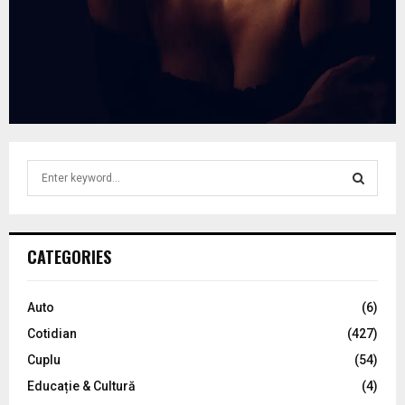
S
e
a
S
r
c
E
CATEGORIES
h
f
A
o
Auto
(6)
r
R
Cotidian
(427)
:
C
Cuplu
(54)
Educație & Cultură
(4)
H