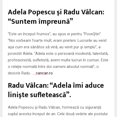
M
Adela Popescu şi Radu Vâlcan:
E
“Suntem împreună”
N
“Este un început frumos”, au spus ei pentru “PoveŞtiri”.
“Noi vorbeam foarte mult, eram prieteni. Lucrurile au venit
U
aşa cum era sănătos să vină, au venit pur şi simplu”, a
povestit Adela. “Adela este o persoană modestă, talentată,
profesionistă, sufletistă, avem multe lucruri în comun. Este
o relaţie normală între doi oameni absolut normali”, o
descrie Radu …
…cancan.ro
Radu Vâlcan: “Adela îmi aduce
linişte sufletească”.
Adela Popescu şi Radu Vâlcan, formează cu siguranţă
cuplul acestui început de an. Cele două vedete ale postului