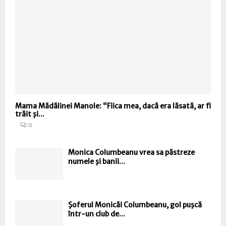
Mama Mădălinei Manole: “Fiica mea, dacă era lăsată, ar fi
trăit şi...
0
Monica Columbeanu vrea sa păstreze
numele şi banii...
Şoferul Monicăi Columbeanu, gol puşcă
într-un club de...