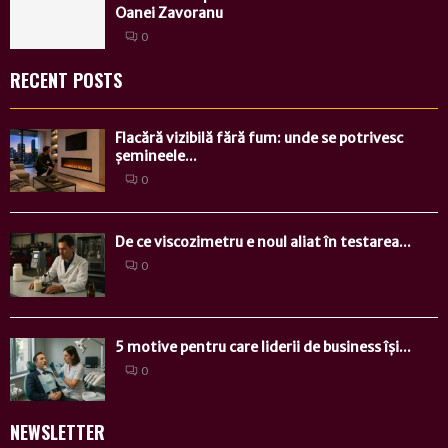
Oanei Zavoranu
0
RECENT POSTS
Flacără vizibilă fără fum: unde se potrivesc
șemineele...
0
De ce viscozimetru e noul aliat în testarea...
0
5 motive pentru care liderii de business își...
0
NEWSLETTER