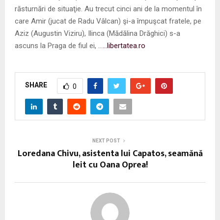
răsturnări de situaţie. Au trecut cinci ani de la momentul în
care Amir (jucat de Radu Vâlcan) şi-a împuşcat fratele, pe
Aziz (Augustin Viziru), Ilinca (Mădălina Drăghici) s-a
ascuns la Praga de fiul ei, …
…libertatea.ro
SHARE
0
NEXT POST
Loredana Chivu, asistenta lui Capatos, seamănă
leit cu Oana Oprea!