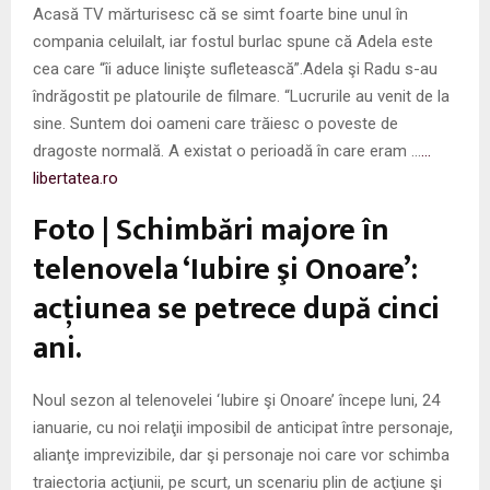
Acasă TV mărturisesc că se simt foarte bine unul în
compania celuilalt, iar fostul burlac spune că Adela este
cea care “îi aduce linişte sufletească”.Adela şi Radu s-au
îndrăgostit pe platourile de filmare. “Lucrurile au venit de la
sine. Suntem doi oameni care trăiesc o poveste de
dragoste normală. A existat o perioadă în care eram …
…
libertatea.ro
Foto | Schimbări majore în
telenovela ‘Iubire şi Onoare’:
acţiunea se petrece după cinci
ani.
Noul sezon al telenovelei ‘Iubire şi Onoare’ începe luni, 24
ianuarie, cu noi relaţii imposibil de anticipat între personaje,
alianţe imprevizibile, dar şi personaje noi care vor schimba
traiectoria acţiunii, pe scurt, un scenariu plin de acţiune şi