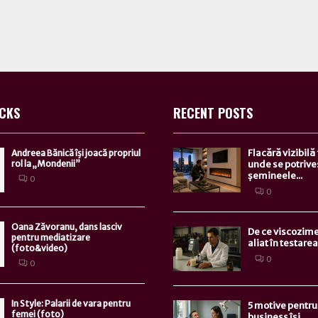
ICKS
RECENT POSTS
Flacără vizibilă
Andreea Bănică îşi joacă propriul
rol la „Mondenii”
unde se potrive
șemineele...
0
0
Oana Zăvoranu, dans lasciv
De ce viscozime
pentru mediatizare
aliat în testarea.
(foto&video)
0
0
In Style: Palarii de vara pentru
5 motive pentru 
femei (foto)
business își...