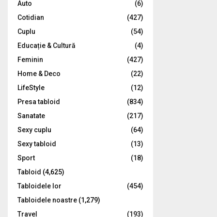
Auto
(6)
r
R
Cotidian
(427)
:
C
Cuplu
(54)
Educație & Cultură
(4)
H
Feminin
(427)
Home & Deco
(22)
LifeStyle
(12)
Presa tabloid
(834)
Sanatate
(217)
Sexy cuplu
(64)
Sexy tabloid
(13)
Sport
(18)
Tabloid
(4,625)
Tabloidele lor
(454)
Tabloidele noastre
(1,279)
Travel
(193)