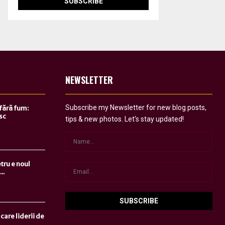
NEWSLETTER
Subscribe my Newsletter for new blog posts,
 fără fum:
sc
tips & new photos. Let's stay updated!
tru e noul
..
care liderii de