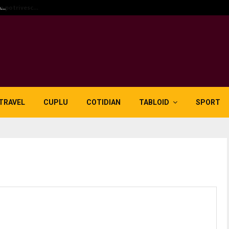
n…
5 motive pentru care lid
TRAVEL
CUPLU
COTIDIAN
TABLOID
SPORT