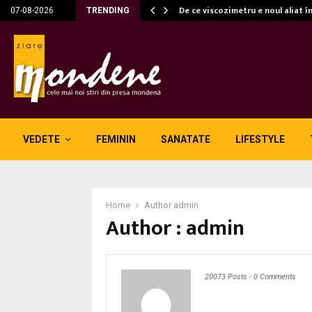
c…
De ce viscozimetru e noul aliat î
07-08-2026
TRENDING
VEDETE
FEMININ
SANATATE
LIFESTYLE
Home
Author
admin
Author :
admin
20073 Posts
-
0 Comments