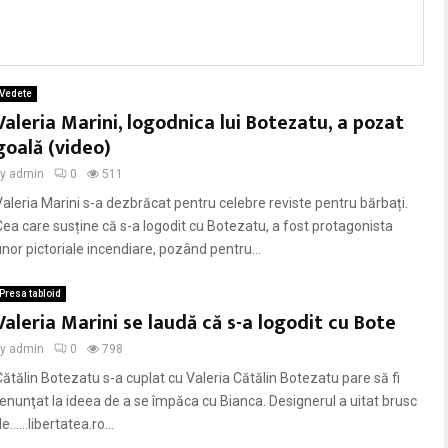
Vedete
Valeria Marini, logodnica lui Botezatu, a pozat
goală (video)
by
admin
0
511
Valeria Marini s-a dezbrăcat pentru celebre reviste pentru bărbați.
Cea care susține că s-a logodit cu Botezatu, a fost protagonista
unor pictoriale incendiare, pozând pentru...
Presa tabloid
Valeria Marini se laudă că s-a logodit cu Bote
by
admin
0
798
Cătălin Botezatu s-a cuplat cu Valeria Cătălin Botezatu pare să fi
renunţat la ideea de a se împăca cu Bianca. Designerul a uitat brusc
e……libertatea.ro...