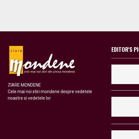
a
g
i
n
a
EDITOR'S P
t
i
o
ZIARE MONDENE
Cele mai noi stiri mondene despre vedetele
n
noastre si vedetele lor