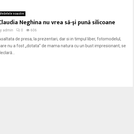
Vedetele noastre
Claudia Neghina nu vrea să-şi pună silicoane
by
admin
0
606
saltata de presa, la prezentari, dar si in timpul liber, fotomodelul,
care nu a fost „dotata” de mama natura cu un bust impresionant, se
eclară...